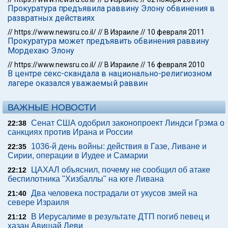
Прокуратура предъявила раввину Элону обвинения в
развратных действиях
//
https://www.newsru.co.il/
//
В Израиле
//
10 февраля 2011
Прокуратура может предъявить обвинения раввину
Мордехаю Элону
//
https://www.newsru.co.il/
//
В Израиле
//
16 февраля 2010
В центре секс-скандала в национально-религиозном
лагере оказался уважаемый раввин
ВАЖНЫЕ НОВОСТИ
Сенат США одобрил законопроект Линдси Грэма о
22:38
санкциях против Ирана и России
1036-й день войны: действия в Газе, Ливане и
22:35
Сирии, операции в Иудее и Самарии
ЦАХАЛ объяснил, почему не сообщил об атаке
22:12
беспилотника "Хизбаллы" на юге Ливана
Два человека пострадали от укусов змей на
21:40
севере Израиля
В Иерусалиме в результате ДТП погиб певец и
21:12
хазан Авишай Леви