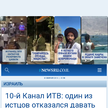
ИСПАНЕЦ ЗРЯ
НАПАЛ НА
РЕЗЕРВИСТА
ЦАХАЛА
26 ФЕВРАЛЯ 2013
|
21:58
ИЗРАИЛЬ
10-й Канал ИТВ: один из
истцов отказался давать