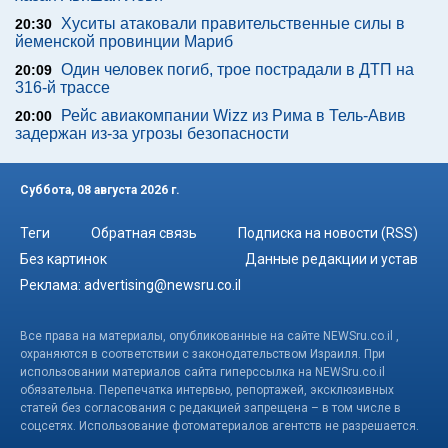
Хуситы атаковали правительственные силы в
20:30
йеменской провинции Мариб
Один человек погиб, трое пострадали в ДТП на
20:09
316-й трассе
Рейс авиакомпании Wizz из Рима в Тель-Авив
20:00
задержан из-за угрозы безопасности
Суббота, 08 августа 2026 г.
Теги
Обратная связь
Подписка на новости (RSS)
Без картинок
Данные редакции и устав
Реклама:
advertising@newsru.co.il
Все права на материалы, опубликованные на сайте NEWSru.co.il ,
охраняются в соответствии с законодательством Израиля. При
использовании материалов сайта гиперссылка на NEWSru.co.il
обязательна. Перепечатка интервью, репортажей, эксклюзивных
статей без согласования с редакцией запрещена – в том числе в
соцсетях. Использование фотоматериалов агентств не разрешается.