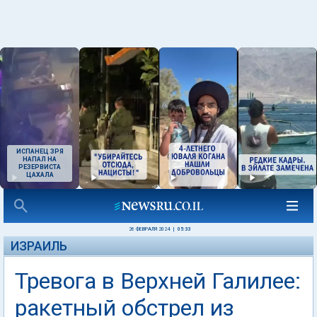
ИСПАНЕЦ ЗРЯ
НАПАЛ НА
РЕЗЕРВИСТА
ЦАХАЛА
26 ФЕВРАЛЯ 2024
|
05:33
ИЗРАИЛЬ
Тревога в Верхней Галилее:
ракетный обстрел из