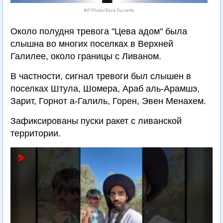
AP Photo/Kara Durrette
Около полудня тревога "Цева адом" была
слышна во многих поселках в Верхней
Галилее, около границы с Ливаном.
В частности, сигнал тревоги был слышен в
поселках Штула, Шомера, Араб аль-Арамшэ,
Зарит, Горнот а-Галиль, Горен, Эвен Менахем.
Зафиксированы пуски ракет с ливанской
территории.