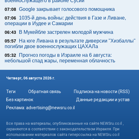
военнослужащего в районе Сусии
Google закрывает голосового помощника
07:08
1035-й день войны: действия в Газе и Ливане,
07:06
операции в Иудее и Самарии
В Мукейбле застрелен молодой мужчина
06:43
На юге Ливана в результате диверсии "Хизбаллы"
05:57
погибли двое военнослужащих ЦАХАЛа
Прогноз погоды в Израиле на 6 августа:
05:32
небольшой спад жары, переменная облачность
Четверг, 06 августа 2026 г.
Теги
Обратная связь
Подписка на новости (RSS)
Без картинок
Данные редакции и устав
Реклама:
advertising@newsru.co.il
Все права на материалы, опубликованные на сайте NEWSru.co.il ,
охраняются в соответствии с законодательством Израиля. При
использовании материалов сайта гиперссылка на NEWSru.co.il