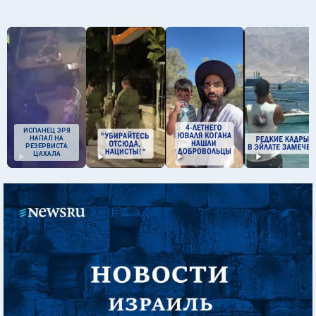
ИСПАНЕЦ ЗРЯ
НАПАЛ НА
РЕЗЕРВИСТА
ЦАХАЛА