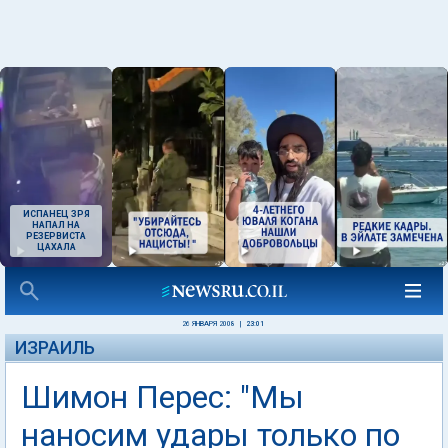
ИСПАНЕЦ ЗРЯ
НАПАЛ НА
РЕЗЕРВИСТА
ЦАХАЛА
26 ЯНВАРЯ 2008
|
23:01
ИЗРАИЛЬ
Шимон Перес: "Мы
наносим удары только по