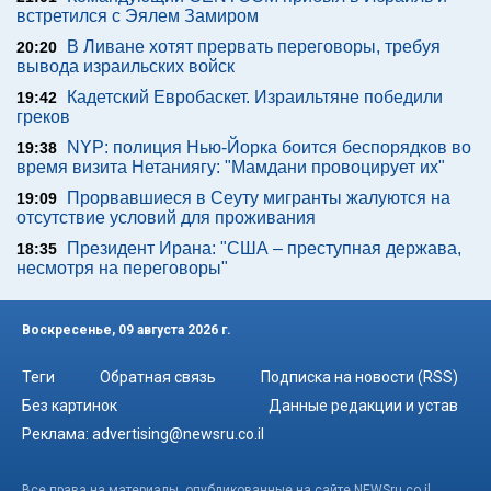
встретился с Эялем Замиром
В Ливане хотят прервать переговоры, требуя
20:20
вывода израильских войск
Кадетский Евробаскет. Израильтяне победили
19:42
греков
NYP: полиция Нью-Йорка боится беспорядков во
19:38
время визита Нетаниягу: "Мамдани провоцирует их"
Прорвавшиеся в Сеуту мигранты жалуются на
19:09
отсутствие условий для проживания
Президент Ирана: "США – преступная держава,
18:35
несмотря на переговоры"
Воскресенье, 09 августа 2026 г.
Теги
Обратная связь
Подписка на новости (RSS)
Без картинок
Данные редакции и устав
Реклама:
advertising@newsru.co.il
Все права на материалы, опубликованные на сайте NEWSru.co.il ,