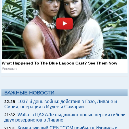
What Happened To The Blue Lagoon Cast? See Them Now
Реклама
ВАЖНЫЕ НОВОСТИ
1037-й день войны: действия в Газе, Ливане и
22:25
Сирии, операции в Иудее и Самарии
Walla: в ЦАХАЛе выдвигают новые версии гибели
21:32
двух резервистов в Ливане
Командующий CENTCOM прибыл в Израиль и
21:01