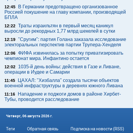
В Германии предотвращено организованное
12:45
Россией покушение на главу компании, производящей
БПЛА
Траты израильтян в первый месяц каникул
12:22
выросли до рекордных 1,77 млрд шекелей в сутки
"Сругим": партия Голана заказала исследование
12:19
электоральных перспектив партии Трупера-Хенделя
ФИФА извинилась за попытку приватизировать
12:06
чемпионат мира. Инфантино остается
1035-й день войны: действия в Газе и Ливане,
12:02
операции в Иудее и Самарии
ЦАХАЛ: "Хизбалла" создала тысячи объектов
11:45
военной инфраструктуры в деревнях южного Ливана
Нападение и поджоги домов в районе Хирбет-
11:16
Тубы, проводится расследование
Четверг, 06 августа 2026 г.
Теги
Обратная связь
Подписка на новости (RSS)