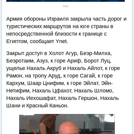
Ynet
Армия обороны Израиля закрыла часть дорог и
туристических маршрутов на юге страны в
непосредственной близости к границе с
Египтом, сообщает Ynet.
Закрыт доступ в Холот Агур, Беэр-Милха,
Беэротаим, Азуз, к горе Ариф, Борот Луц,
ущелье Нахаль Акруб и Нахаль Айлот, к горе
Рамон, на тропу Аруд, к горе Сагай, к горе
Кархум, Шаар Цнифим, к горе Эйлат, Эйн-
Нетифим, Нахаль Цфахот, Нахаль Шломо,
Нахаль Иехошафат, Нахаль Гершон, Нахаль
Шани и Красный Каньон.