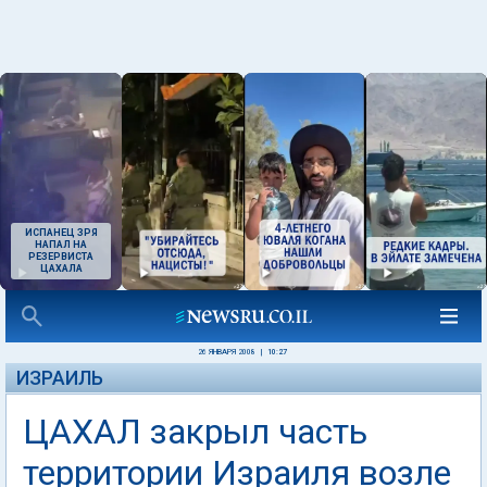
ИСПАНЕЦ ЗРЯ
НАПАЛ НА
РЕЗЕРВИСТА
ЦАХАЛА
26 ЯНВАРЯ 2008
|
10:27
ИЗРАИЛЬ
ЦАХАЛ закрыл часть
территории Израиля возле