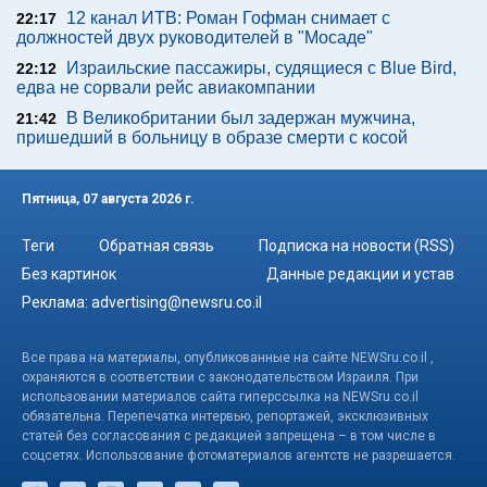
12 канал ИТВ: Роман Гофман снимает с
22:17
должностей двух руководителей в "Мосаде"
Израильские пассажиры, судящиеся с Blue Bird,
22:12
едва не сорвали рейс авиакомпании
В Великобритании был задержан мужчина,
21:42
пришедший в больницу в образе смерти с косой
Пятница, 07 августа 2026 г.
Теги
Обратная связь
Подписка на новости (RSS)
Без картинок
Данные редакции и устав
Реклама:
advertising@newsru.co.il
Все права на материалы, опубликованные на сайте NEWSru.co.il ,
охраняются в соответствии с законодательством Израиля. При
использовании материалов сайта гиперссылка на NEWSru.co.il
обязательна. Перепечатка интервью, репортажей, эксклюзивных
статей без согласования с редакцией запрещена – в том числе в
соцсетях. Использование фотоматериалов агентств не разрешается.