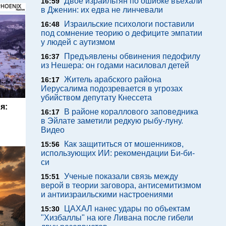
Двое израильтян по ошибке въехали
16:59
в Дженин: их едва не линчевали
Израильские психологи поставили
16:48
под сомнение теорию о дефиците эмпатии
у людей с аутизмом
Предъявлены обвинения педофилу
16:37
из Нешера: он годами насиловал детей
Житель арабского района
16:17
Иерусалима подозревается в угрозах
убийством депутату Кнессета
я:
В районе кораллового заповедника
16:17
в Эйлате заметили редкую рыбу-луну.
Видео
Как защититься от мошенников,
15:56
использующих ИИ: рекомендации Би-би-
си
Ученые показали связь между
15:51
верой в теории заговора, антисемитизмом
и антиизраильскими настроениями
ЦАХАЛ нанес удары по объектам
15:30
"Хизбаллы" на юге Ливана после гибели