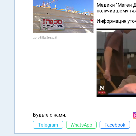
Медики "Маген 
получившему тя
Информация уточ
Фото NEWSru.co.il
Будьте с нами:
Telegram
WhatsApp
Facebook