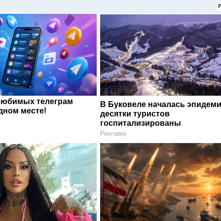
любимых телеграм
В Буковеле началась эпидеми
дном месте!
десятки туристов
госпитализированы
Реклама