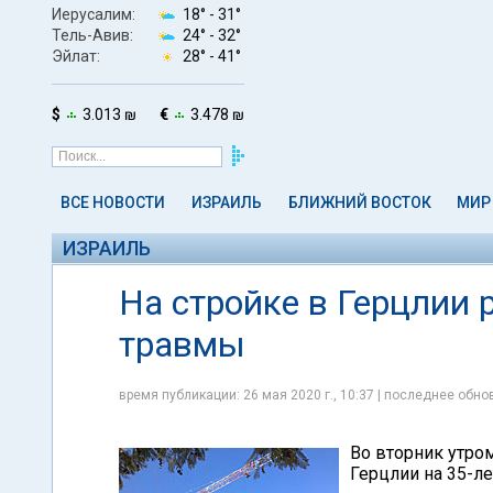
Иерусалим:
18° -
31°
Тель-Авив:
24° -
32°
Эйлат:
28° -
41°
$
3.013 ₪
€
3.478 ₪
ВСЕ НОВОСТИ
ИЗРАИЛЬ
БЛИЖНИЙ ВОСТОК
МИР
ИЗРАИЛЬ
На стройке в Герцлии
травмы
время публикации: 26 мая 2020 г., 10:37 | последнее обнов
Во вторник утром
Герцлии на 35-л