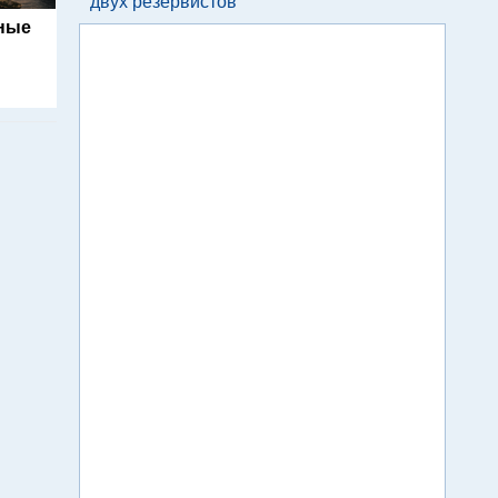
двух резервистов
ьные