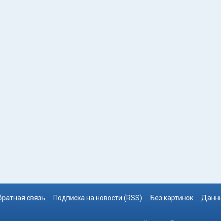
братная связь
Подписка на новости (RSS)
Без картинок
Данны