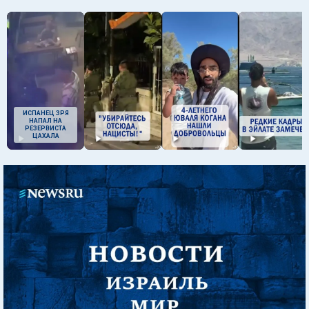
ИСПАНЕЦ ЗРЯ
НАПАЛ НА
РЕЗЕРВИСТА
ЦАХАЛА