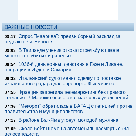
ВАЖНЫЕ НОВОСТИ
Опрос "Mаарива": предвыборный расклад за
09:17
неделю не изменился
В Таиланде ученик открыл стрельбу в школе:
09:03
множество убитых и раненых
1036-й день войны: действия в Газе и Ливане,
08:54
операции в Иудее и Самарии
Итальянский суд отменил сделку по поставке
08:32
израильского радара для аэропорта Фьюмичино
Франция запретила телемаркетинг без прямого
07:55
согласия. В Марокко опасаются массовых увольнений
"Мекорот" обратилась в БАГАЦ с петицией против
07:36
правительства и муниципалитетов
В районе Бат-Яма утонул молодой мужчина
07:17
Около Бейт-Шемеша автомобиль насмерть сбил
07:09
велосипедиста