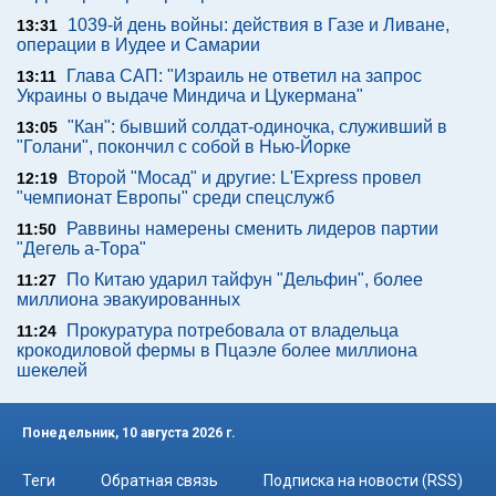
1039-й день войны: действия в Газе и Ливане,
13:31
операции в Иудее и Самарии
Глава САП: "Израиль не ответил на запрос
13:11
Украины о выдаче Миндича и Цукермана"
"Кан": бывший солдат-одиночка, служивший в
13:05
"Голани", покончил с собой в Нью-Йорке
Второй "Мосад" и другие: L'Express провел
12:19
"чемпионат Европы" среди спецслужб
Раввины намерены сменить лидеров партии
11:50
"Дегель а-Тора"
По Китаю ударил тайфун "Дельфин", более
11:27
миллиона эвакуированных
Прокуратура потребовала от владельца
11:24
крокодиловой фермы в Пцаэле более миллиона
шекелей
Понедельник, 10 августа 2026 г.
Теги
Обратная связь
Подписка на новости (RSS)