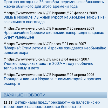
Прогноз погоды на 26 октября: переменная облачность,
жарче обычного для этого времени года
//
https://www.newsru.co.il/
//
В Израиле
//
20 февраля 2009
Зима в Израиле: лыжный курорт на Хермоне закрыт из-
за сильного снегопада
//
https://www.newsru.co.il/
//
В Израиле
//
30 января 2009
Чрезвычайный режим экономии: напор воды в кранах
будет уменьшен
//
https://www.newsru.co.il/
//
Пресса
//
01 июня 2007
"Маарив": Этим летом в Израиле ожидается необычайно
сильная жара
//
https://www.newsru.co.il/
//
В мире
//
04 января 2007
Ученые предсказывают в 2007-м году необычно
теплые зиму и лето
//
https://www.newsru.co.il/
//
В Израиле
//
05 апреля 2006
Торнадо и ливни в Израиле – комментарий и прогноз
эксперта
ВАЖНЫЕ НОВОСТИ
Ветеринары предупреждают – на палестинских
13:37
территориях распространяется бешенство