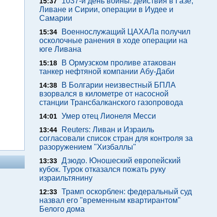
1037-й день войны: действия в Газе,
15:37
Ливане и Сирии, операции в Иудее и
Самарии
Военнослужащий ЦАХАЛа получил
15:34
осколочные ранения в ходе операции на
юге Ливана
В Ормузском проливе атакован
15:18
танкер нефтяной компании Абу-Даби
В Болгарии неизвестный БПЛА
14:38
взорвался в километре от насосной
станции Трансбалканского газопровода
Умер отец Лионеля Месси
14:01
Reuters: Ливан и Израиль
13:44
согласовали список стран для контроля за
разоружением "Хизбаллы"
Дзюдо. Юношеский европейский
13:33
кубок. Турок отказался пожать руку
израильтянину
Трамп оскорблен: федеральный суд
12:33
назвал его "временным квартирантом"
Белого дома