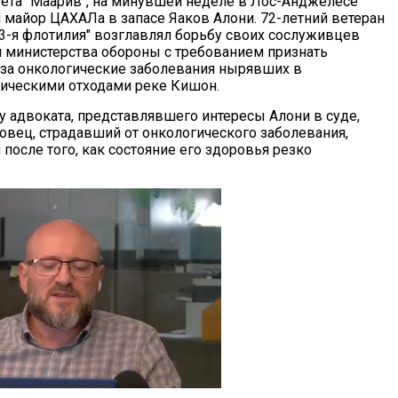
зета "Маарив", на минувшей неделе в Лос-Анджелесе
й майор ЦАХАЛа в запасе Яаков Алони. 72-летний ветеран
3-я флотилия" возглавлял борьбу своих сослуживцев
 министерства обороны с требованием признать
 за онкологические заболевания нырявших в
ическими отходами реке Кишон.
у адвоката, представлявшего интересы Алони в суде,
вец, страдавший от онкологического заболевания,
 после того, как состояние его здоровья резко