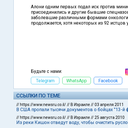
Алони одним первых подал иск против минис
присоединились и другие бывшие спецназо
заболевшие различными формами онкологич
продолжается, хотя некоторых из 92 истцов 
Будьте с нами:
Telegram
WhatsApp
Facebook
ССЫЛКИ ПО ТЕМЕ
//
https://www.newsru.co.il/
//
В Израиле
//
03 апреля 2011
В США пропали тысячи документов о бойцах "13-й 
//
https://www.newsru.co.il/
//
В Израиле
//
25 августа 2010
Из реки Кишон отведут воду, чтобы очистить русло