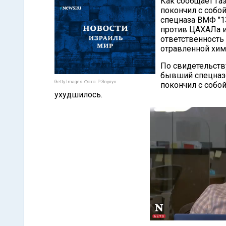
Как сообщает га
покончил с собо
спецназа ВМФ "1
против ЦАХАЛа и
ответственность
отравленной хим
По свидетельств
бывший спецназо
Getty Images. Фото: Р.Звулун
покончил с собой
ухудшилось.