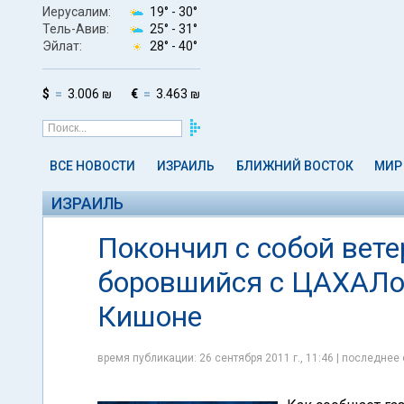
Иерусалим:
19° -
30°
Тель-Авив:
25° -
31°
Эйлат:
28° -
40°
$
3.006 ₪
€
3.463 ₪
ВСЕ НОВОСТИ
ИЗРАИЛЬ
БЛИЖНИЙ ВОСТОК
МИР
ИЗРАИЛЬ
Покончил с собой вете
боровшийся с ЦАХАЛо
Кишоне
время публикации: 26 сентября 2011 г., 11:46 | последнее 