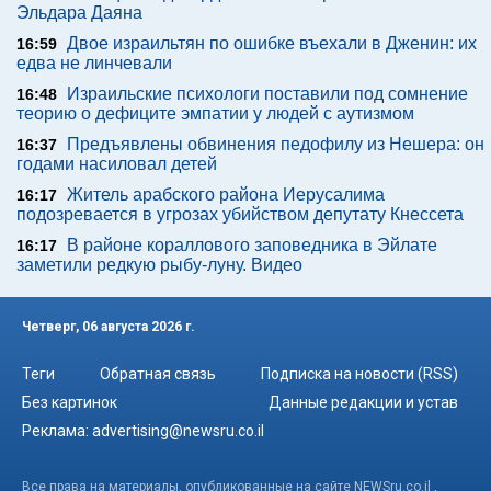
Эльдара Даяна
Двое израильтян по ошибке въехали в Дженин: их
16:59
едва не линчевали
Израильские психологи поставили под сомнение
16:48
теорию о дефиците эмпатии у людей с аутизмом
Предъявлены обвинения педофилу из Нешера: он
16:37
годами насиловал детей
Житель арабского района Иерусалима
16:17
подозревается в угрозах убийством депутату Кнессета
В районе кораллового заповедника в Эйлате
16:17
заметили редкую рыбу-луну. Видео
Четверг, 06 августа 2026 г.
Теги
Обратная связь
Подписка на новости (RSS)
Без картинок
Данные редакции и устав
Реклама:
advertising@newsru.co.il
Все права на материалы, опубликованные на сайте NEWSru.co.il ,