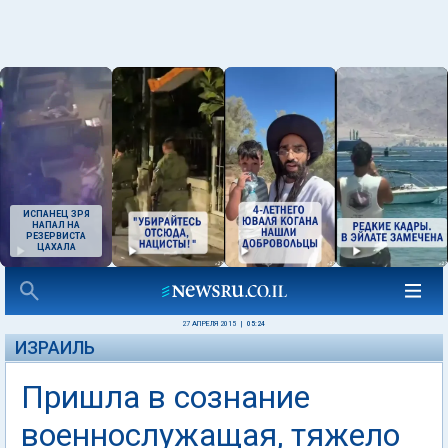
ИСПАНЕЦ ЗРЯ
НАПАЛ НА
РЕЗЕРВИСТА
ЦАХАЛА
27 АПРЕЛЯ 2015
|
05:24
ИЗРАИЛЬ
Пришла в сознание
военнослужащая, тяжело