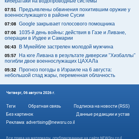
кибератаки на водопроводные системы
Предъявлены обвинения похитившим оружие у
07:51
военнослужащего в районе Сусии
Google закрывает голосового помощника
07:08
1035-й день войны: действия в Газе и Ливане,
07:06
операции в Иудее и Самарии
В Мукейбле застрелен молодой мужчина
06:43
На юге Ливана в результате диверсии "Хизбаллы"
05:57
погибли двое военнослужащих ЦАХАЛа
Прогноз погоды в Израиле на 6 августа:
05:32
небольшой спад жары, переменная облачность
Четверг, 06 августа 2026 г.
Теги
Обратная связь
Подписка на новости (RSS)
Без картинок
Данные редакции и устав
Реклама:
advertising@newsru.co.il
Все права на материалы, опубликованные на сайте NEWSru.co.il ,