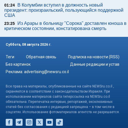
В Колумбии вступил в должность новый
01:24
президент: произраильский, пользующийся поддержкой
США
Из Арары в больницу "Сорока" доставлен юноша в
23:25
критическом состоянии, констатирована смерть
Суббота, 08 августа 2026 г.
Теги
Обратная связь
Подписка на новости (RSS)
Без картинок
Данные редакции и устав
Реклама:
advertising@newsru.co.il
Все права на материалы, опубликованные на сайте NEWSru.co.il ,
охраняются в соответствии с законодательством Израиля. При
использовании материалов сайта гиперссылка на NEWSru.co.il
обязательна. Перепечатка интервью, репортажей, эксклюзивных
статей без согласования с редакцией запрещена – в том числе в
соцсетях. Использование фотоматериалов агентств не разрешается.