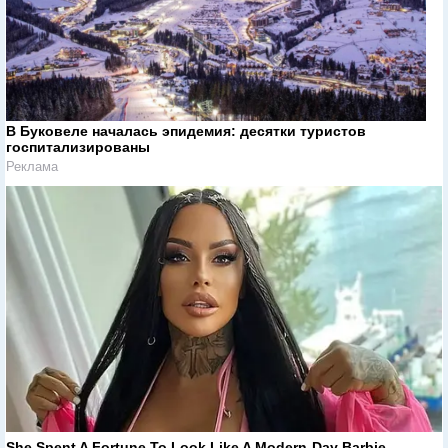
В Буковеле началась эпидемия: десятки туристов
госпитализированы
Реклама
She Spent A Fortune To Look Like A Modern-Day Barbie