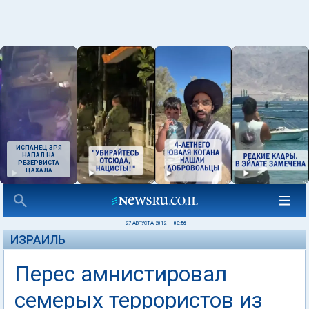
ИСПАНЕЦ ЗРЯ
НАПАЛ НА
РЕЗЕРВИСТА
ЦАХАЛА
27 АВГУСТА 2012
|
03:56
ИЗРАИЛЬ
Перес амнистировал
семерых террористов из