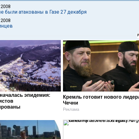
 2008
 были атакованы в Газе 27 декабря
 2008
тинцев
 началась эпидемия:
Кремль готовит нового лидер
истов
Чечни
ированы
Реклама