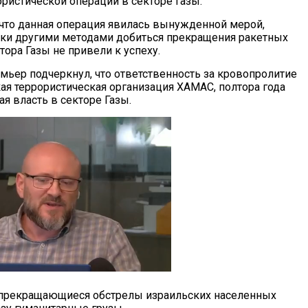
ористической операции в секторе Газы.
 что данная операция явилась вынужденной мерой,
ки другими методами добиться прекращения ракетных
тора Газы не привели к успеху.
мьер подчеркнул, что ответственность за кровопролитие
кая террористическая организация ХАМАС, полтора года
я власть в секторе Газы.
непрекращающиеся обстрелы израильских населенных