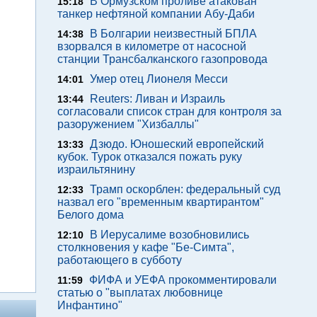
В Ормузском проливе атакован
15:18
танкер нефтяной компании Абу-Даби
В Болгарии неизвестный БПЛА
14:38
взорвался в километре от насосной
станции Трансбалканского газопровода
Умер отец Лионеля Месси
14:01
Reuters: Ливан и Израиль
13:44
согласовали список стран для контроля за
разоружением "Хизбаллы"
Дзюдо. Юношеский европейский
13:33
кубок. Турок отказался пожать руку
израильтянину
Трамп оскорблен: федеральный суд
12:33
назвал его "временным квартирантом"
Белого дома
В Иерусалиме возобновились
12:10
столкновения у кафе "Бе-Симта",
работающего в субботу
ФИФА и УЕФА прокомментировали
11:59
статью о "выплатах любовнице
Инфантино"