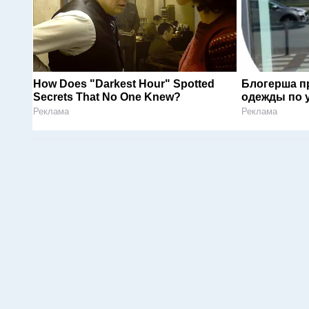
How Does "Darkest Hour" Spotted
Блогерша п
Secrets That No One Knew?
одежды по 
Реклама
Реклама