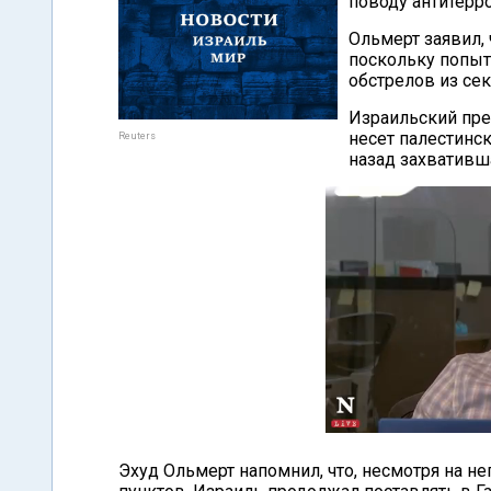
поводу антитерр
Ольмерт заявил,
поскольку попыт
обстрелов из сек
Израильский пре
несет палестинс
Reuters
назад захвативша
Эхуд Ольмерт напомнил, что, несмотря на 