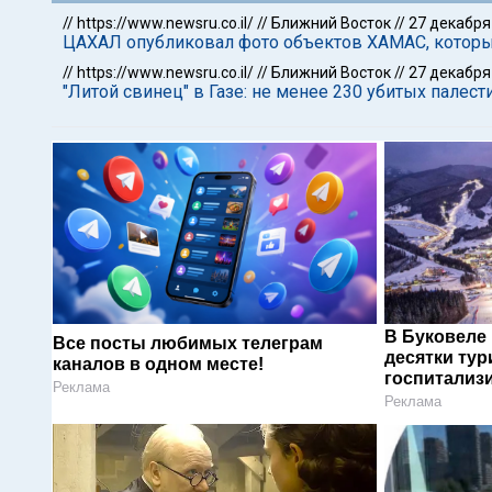
//
https://www.newsru.co.il/
//
Ближний Восток
//
27 декабря
ЦАХАЛ опубликовал фото объектов ХАМАС, которые
//
https://www.newsru.co.il/
//
Ближний Восток
//
27 декабря
"Литой свинец" в Газе: не менее 230 убитых палес
В Буковеле
Все посты любимых телеграм
десятки тур
каналов в одном месте!
госпитализ
Реклама
Реклама