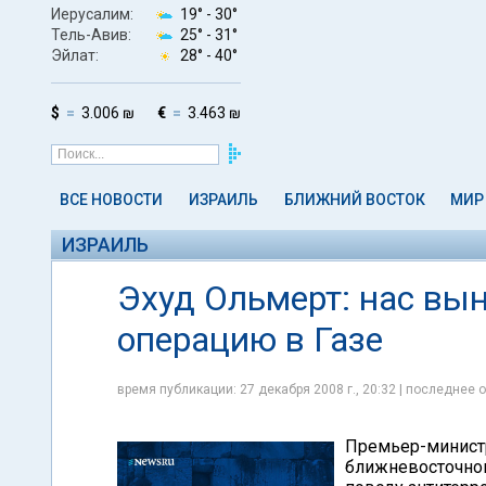
Иерусалим:
19° -
30°
Тель-Авив:
25° -
31°
Эйлат:
28° -
40°
$
3.006 ₪
€
3.463 ₪
ВСЕ НОВОСТИ
ИЗРАИЛЬ
БЛИЖНИЙ ВОСТОК
МИР
ИЗРАИЛЬ
Эхуд Ольмерт: нас вы
операцию в Газе
время публикации: 27 декабря 2008 г., 20:32 | последнее о
Премьер-министр
ближневосточно