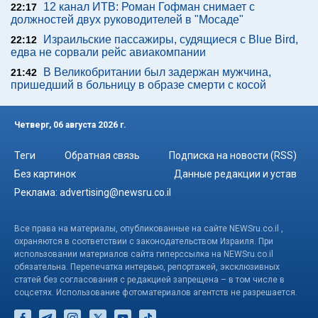
12 канал ИТВ: Роман Гофман снимает с
22:17
должностей двух руководителей в "Мосаде"
Израильские пассажиры, судящиеся с Blue Bird,
22:12
едва не сорвали рейс авиакомпании
В Великобритании был задержан мужчина,
21:42
пришедший в больницу в образе смерти с косой
Четверг, 06 августа 2026 г.
Теги
Обратная связь
Подписка на новости (RSS)
Без картинок
Данные редакции и устав
Реклама:
advertising@newsru.co.il
Все права на материалы, опубликованные на сайте NEWSru.co.il ,
охраняются в соответствии с законодательством Израиля. При
использовании материалов сайта гиперссылка на NEWSru.co.il
обязательна. Перепечатка интервью, репортажей, эксклюзивных
статей без согласования с редакцией запрещена – в том числе в
соцсетях. Использование фотоматериалов агентств не разрешается.