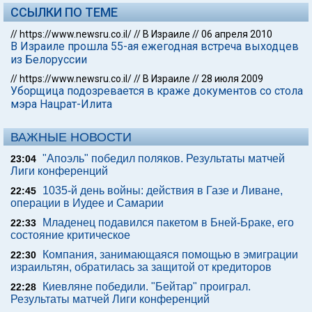
ССЫЛКИ ПО ТЕМЕ
//
https://www.newsru.co.il/
//
В Израиле
//
06 апреля 2010
В Израиле прошла 55-ая ежегодная встреча выходцев
из Белоруссии
//
https://www.newsru.co.il/
//
В Израиле
//
28 июля 2009
Уборщица подозревается в краже документов со стола
мэра Нацрат-Илита
ВАЖНЫЕ НОВОСТИ
"Апоэль" победил поляков. Результаты матчей
23:04
Лиги конференций
1035-й день войны: действия в Газе и Ливане,
22:45
операции в Иудее и Самарии
Младенец подавился пакетом в Бней-Браке, его
22:33
состояние критическое
Компания, занимающаяся помощью в эмиграции
22:30
израильтян, обратилась за защитой от кредиторов
Киевляне победили. "Бейтар" проиграл.
22:28
Результаты матчей Лиги конференций