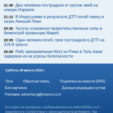
Два человека пострадали от укусов змей на
21:40
севере Израиля
В Иерусалиме в результате ДТП погиб певец и
21:12
хазан Авишай Леви
Хуситы атаковали правительственные силы в
20:30
йеменской провинции Мариб
Один человек погиб, трое пострадали в ДТП на
20:09
316-й трассе
Рейс авиакомпании Wizz из Рима в Тель-Авив
20:00
задержан из-за угрозы безопасности
Суббота, 08 августа 2026 г.
Теги
Обратная связь
Подписка на новости (RSS)
Без картинок
Данные редакции и устав
Реклама:
advertising@newsru.co.il
Все права на материалы, опубликованные на сайте NEWSru.co.il ,
охраняются в соответствии с законодательством Израиля. При