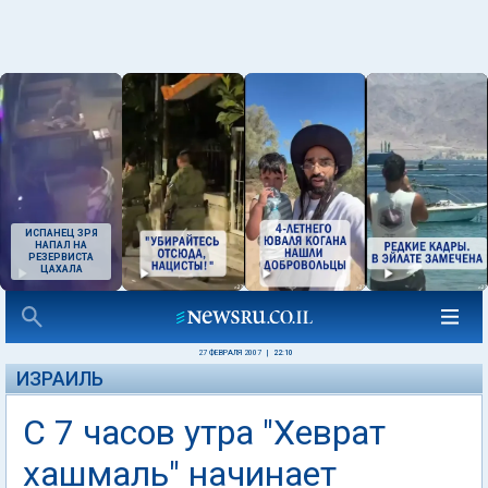
ИСПАНЕЦ ЗРЯ
НАПАЛ НА
РЕЗЕРВИСТА
ЦАХАЛА
27 ФЕВРАЛЯ 2007
|
22:10
ИЗРАИЛЬ
С 7 часов утра "Хеврат
хашмаль" начинает