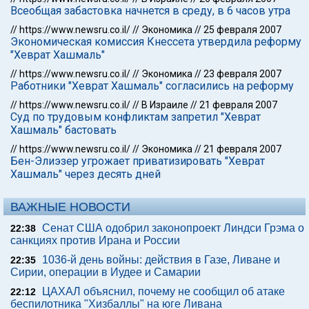
Всеобщая забастовка начнется в среду, в 6 часов утра
//
https://www.newsru.co.il/
//
Экономика
//
25 февраля 2007
Экономическая комиссия Кнессета утвердила реформу
"Хеврат Хашмаль"
//
https://www.newsru.co.il/
//
Экономика
//
23 февраля 2007
Работники "Хеврат Хашмаль" согласились на реформу
//
https://www.newsru.co.il/
//
В Израиле
//
21 февраля 2007
Суд по трудовым конфликтам запретил "Хеврат
Хашмаль" бастовать
//
https://www.newsru.co.il/
//
Экономика
//
21 февраля 2007
Бен-Элиэзер угрожает приватизировать "Хеврат
Хашмаль" через десять дней
ВАЖНЫЕ НОВОСТИ
Сенат США одобрил законопроект Линдси Грэма о
22:38
санкциях против Ирана и России
1036-й день войны: действия в Газе, Ливане и
22:35
Сирии, операции в Иудее и Самарии
ЦАХАЛ объяснил, почему не сообщил об атаке
22:12
беспилотника "Хизбаллы" на юге Ливана