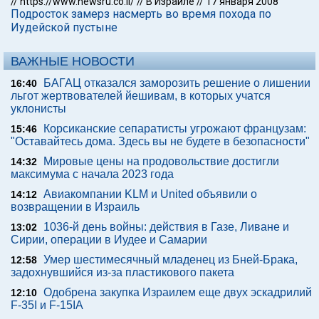
//
https://www.newsru.co.il/
//
В Израиле
//
17 января 2008
Подросток замерз насмерть во время похода по
Иудейской пустыне
ВАЖНЫЕ НОВОСТИ
БАГАЦ отказался заморозить решение о лишении
16:40
льгот жертвователей йешивам, в которых учатся
уклонисты
Корсиканские сепаратисты угрожают французам:
15:46
"Оставайтесь дома. Здесь вы не будете в безопасности"
Мировые цены на продовольствие достигли
14:32
максимума с начала 2023 года
Авиакомпании KLM и United объявили о
14:12
возвращении в Израиль
1036-й день войны: действия в Газе, Ливане и
13:02
Сирии, операции в Иудее и Самарии
Умер шестимесячный младенец из Бней-Брака,
12:58
задохнувшийся из-за пластикового пакета
Одобрена закупка Израилем еще двух эскадрилий
12:10
F-35I и F-15IA