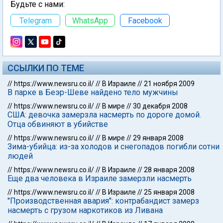
Будьте с нами:
Telegram
WhatsApp
Facebook
ССЫЛКИ ПО ТЕМЕ
//
https://www.newsru.co.il/
//
В Израиле
//
21 ноября 2009
В парке в Беэр-Шеве найдено тело мужчины
//
https://www.newsru.co.il/
//
В мире
//
30 декабря 2008
США: девочка замерзла насмерть по дороге домой.
Отца обвиняют в убийстве
//
https://www.newsru.co.il/
//
В мире
//
29 января 2008
Зима-убийца: из-за холодов и снегопадов погибли сотни
людей
//
https://www.newsru.co.il/
//
В Израиле
//
28 января 2008
Еще два человека в Израиле замерзли насмерть
//
https://www.newsru.co.il/
//
В Израиле
//
25 января 2008
"Производственная авария": контрабандист замерз
насмерть с грузом наркотиков из Ливана