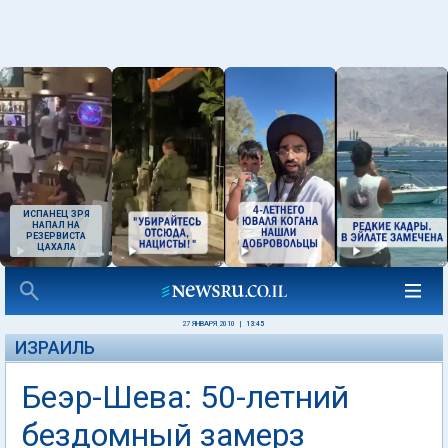
ИСПАНЕЦ ЗРЯ
НАПАЛ НА
РЕЗЕРВИСТА
ЦАХАЛА
27 ЯНВАРЯ 2010
|
13:45
ИЗРАИЛЬ
Беэр-Шева: 50-летний
бездомный замерз