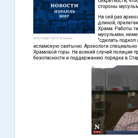
секретности, чт
стороны мусульм
На сей раз архе
длиной, прилега
Храма. Работы т
мусульман, неме
Getty Images. Фото: Ш.Амами
"сделать подкоп
исламскую святыню. Археологи специально 
Храмовой горы. На всякий случай полиция 
безопасности и поддержанию порядка в Ста