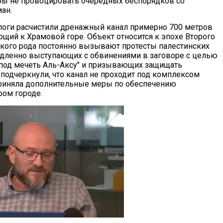
обы не провоцировать очередных беспорядков со
ан.
ологи расчистили дренажный канал примерно 700 метров
ющий к Храмовой горе. Объект относится к эпохе Второго
акого рода постоянно вызывают протесты палестинских
дленно выступающих с обвинениями в заговоре с целью
 под мечеть Аль-Аксу" и призывающих защищать
подчеркнули, что канал не проходит под комплексом
приняла дополнительные меры по обеспечению
ром городе.