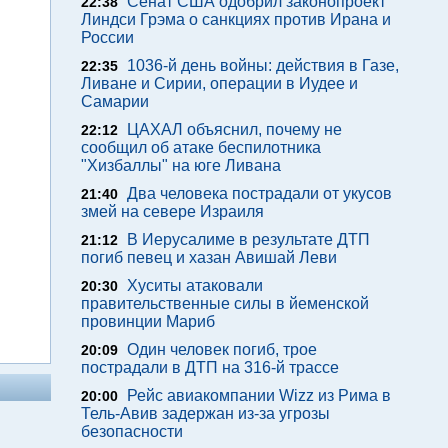
Сенат США одобрил законопроект
22:38
Линдси Грэма о санкциях против Ирана и
России
1036-й день войны: действия в Газе,
22:35
Ливане и Сирии, операции в Иудее и
Самарии
ЦАХАЛ объяснил, почему не
22:12
сообщил об атаке беспилотника
"Хизбаллы" на юге Ливана
Два человека пострадали от укусов
21:40
змей на севере Израиля
В Иерусалиме в результате ДТП
21:12
погиб певец и хазан Авишай Леви
Хуситы атаковали
20:30
правительственные силы в йеменской
провинции Мариб
Один человек погиб, трое
20:09
пострадали в ДТП на 316-й трассе
Рейс авиакомпании Wizz из Рима в
20:00
Тель-Авив задержан из-за угрозы
безопасности