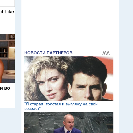
t Like
и во