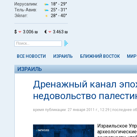
Иерусалим:
18° -
29°
Тель-Авив:
25° -
31°
Эйлат:
28° -
40°
$
3.006 ₪
€
3.463 ₪
ВСЕ НОВОСТИ
ИЗРАИЛЬ
БЛИЖНИЙ ВОСТОК
МИР
ИЗРАИЛЬ
Дренажный канал эпох
недовольство палести
время публикации: 27 января 2011 г., 12:29 | последнее об
Израильское Уп
археологические