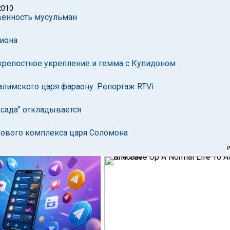
2010
твенность мусульман
иона
 крепостное укрепление и гемма с Купидоном
лимского царя фараону. Репортаж RTVi
 сада" откладывается
цового комплекса царя Соломона