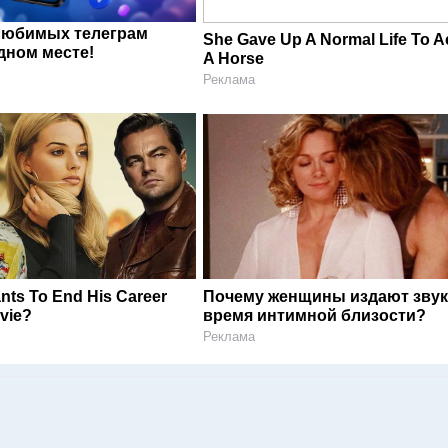
любимых телеграм
She Gave Up A Normal Life To Ac
дном месте!
A Horse
Реклама
nts To End His Career
Почему женщины издают звук
vie?
время интимной близости?
Реклама