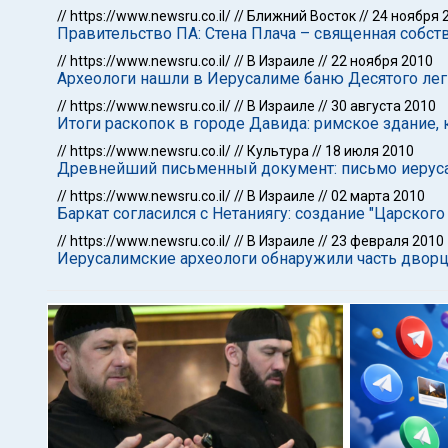
//
https://www.newsru.co.il/
//
Ближний Восток
//
24 ноября 
Правительство ПА: Стена Плача – священная собс
//
https://www.newsru.co.il/
//
В Израиле
//
22 ноября 2010
Археологи нашли в Иерусалиме баню Десятого лег
//
https://www.newsru.co.il/
//
В Израиле
//
30 августа 2010
Итоги раскопок в городе Давида: римское здание,
//
https://www.newsru.co.il/
//
Культура
//
18 июля 2010
Древнейший письменный документ: письмо иеруса
//
https://www.newsru.co.il/
//
В Израиле
//
02 марта 2010
Баркат согласился с Нетаниягу: создание "Царского
//
https://www.newsru.co.il/
//
В Израиле
//
23 февраля 2010
Иерусалимские археологи обнаружили часть двор