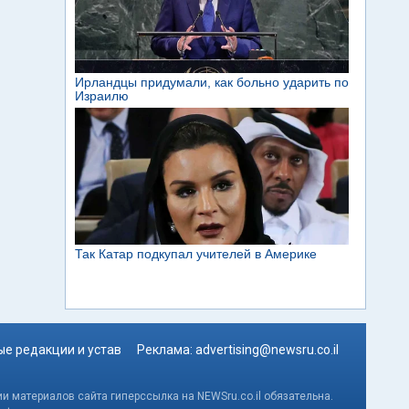
е редакции и устав
Реклама:
advertising@newsru.co.il
и материалов сайта гиперссылка на NEWSru.co.il обязательна.