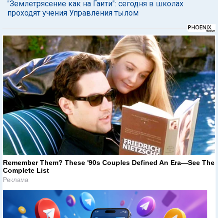
"Землетрясение как на Гаити": сегодня в школах
проходят учения Управления тылом
Remember Them? These '90s Couples Defined An Era—See The
Complete List
Реклама