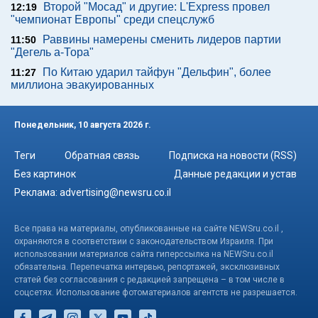
Второй "Мосад" и другие: L'Express провел
12:19
"чемпионат Европы" среди спецслужб
Раввины намерены сменить лидеров партии
11:50
"Дегель а-Тора"
По Китаю ударил тайфун "Дельфин", более
11:27
миллиона эвакуированных
Понедельник, 10 августа 2026 г.
Теги
Обратная связь
Подписка на новости (RSS)
Без картинок
Данные редакции и устав
Реклама:
advertising@newsru.co.il
Все права на материалы, опубликованные на сайте NEWSru.co.il ,
охраняются в соответствии с законодательством Израиля. При
использовании материалов сайта гиперссылка на NEWSru.co.il
обязательна. Перепечатка интервью, репортажей, эксклюзивных
статей без согласования с редакцией запрещена – в том числе в
соцсетях. Использование фотоматериалов агентств не разрешается.