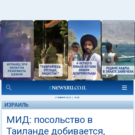
ИСПАНЕЦ ЗРЯ
НАПАЛ НА
РЕЗЕРВИСТА
ЦАХАЛА
27 ЯНВАРЯ 2024
|
10:00
ИЗРАИЛЬ
МИД: посольство в
Таиланде добивается,