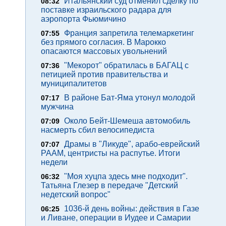
Итальянский суд отменил сделку по
08:32
поставке израильского радара для
аэропорта Фьюмичино
Франция запретила телемаркетинг
07:55
без прямого согласия. В Марокко
опасаются массовых увольнений
"Мекорот" обратилась в БАГАЦ с
07:36
петицией против правительства и
муниципалитетов
В районе Бат-Яма утонул молодой
07:17
мужчина
Около Бейт-Шемеша автомобиль
07:09
насмерть сбил велосипедиста
Драмы в "Ликуде", арабо-еврейский
07:07
РААМ, центристы на распутье. Итоги
недели
"Моя хуцпа здесь мне подходит".
06:32
Татьяна Глезер в передаче "Детский
недетский вопрос"
1036-й день войны: действия в Газе
06:25
и Ливане, операции в Иудее и Самарии