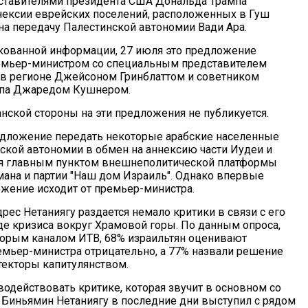
ставителями президента США Дональда Трампа
ексии еврейских поселений, расположенных в Гуш
на передачу Палестинской автономии Вади Ара.
кованной информации, 27 июля это предложение
емьер-министром со специальным представителем
в регионе Джейсоном Гринблаттом и советником
мпа Джаредом Кушнером.
нской стороны на эти предложения не публикуется.
едложение передать некоторые арабские населенные
ской автономии в обмен на аннексию части Иудеи и
ся главным пунктом внешнеполитической платформы
ана и партии "Наш дом Израиль". Однако впервые
жение исходит от премьер-министра.
дрес Нетаниягу раздается немало критики в связи с его
де кризиса вокруг Храмовой горы. По данным опроса,
орым каналом ИТВ, 68% израильтян оценивают
емьер-министра отрицательно, а 77% назвали решение
текторы капитулянством.
водействовать критике, которая звучит в основном со
 Биньямин Нетаниягу в последние дни выступил с рядом