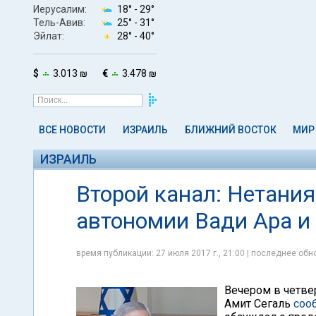
Иерусалим:
18° -
29°
Тель-Авив:
25° -
31°
Эйлат:
28° -
40°
$
3.013 ₪
€
3.478 ₪
ВСЕ НОВОСТИ
ИЗРАИЛЬ
БЛИЖНИЙ ВОСТОК
МИР
ИЗРАИЛЬ
Второй канал: Нетани
автономии Вади Ара и
время публикации: 27 июля 2017 г., 21:00 | последнее обно
Вечером в четвер
Амит Сегаль
соо