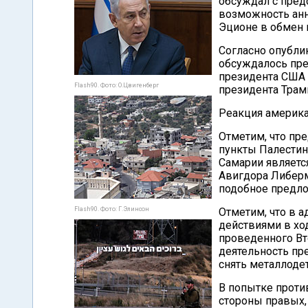
обсуждал с пред
возможность анн
Эционе в обмен 
Согласно опубли
обсуждалось пр
президента США 
Flash90. Фото: О.Цвигенберг
президента Тра
Реакция америка
Отметим, что пр
пункты Палестин
Самарии являет
Авигдора Либерм
подобное предло
Flash90. Фото: Г.Элинсон
Отметим, что в а
действиями в хо
проведенного Вт
деятельность пр
снять металлоде
В попытке проти
стороны правых,