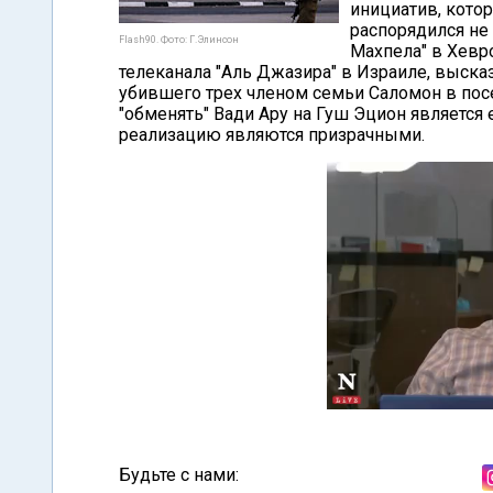
инициатив, кото
распорядился не
Flash90. Фото: Г.Элинсон
Махпела" в Хевро
телеканала "Аль Джазира" в Израиле, выска
убившего трех членом семьи Саломон в пос
"обменять" Вади Ару на Гуш Эцион является
реализацию являются призрачными.
Будьте с нами: