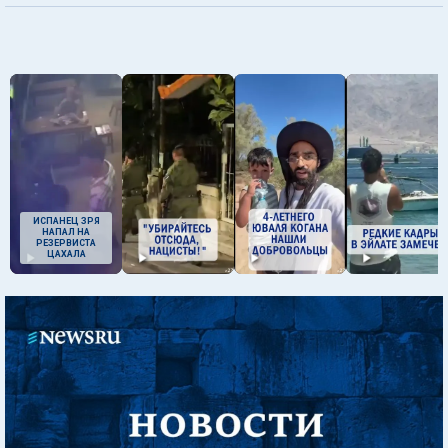
ИСПАНЕЦ ЗРЯ
НАПАЛ НА
РЕЗЕРВИСТА
ЦАХАЛА