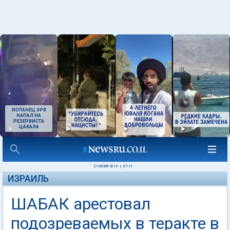
ИСПАНЕЦ ЗРЯ
НАПАЛ НА
РЕЗЕРВИСТА
ЦАХАЛА
27 ИЮНЯ 2013
|
07:11
ИЗРАИЛЬ
ШАБАК арестовал
подозреваемых в теракте в