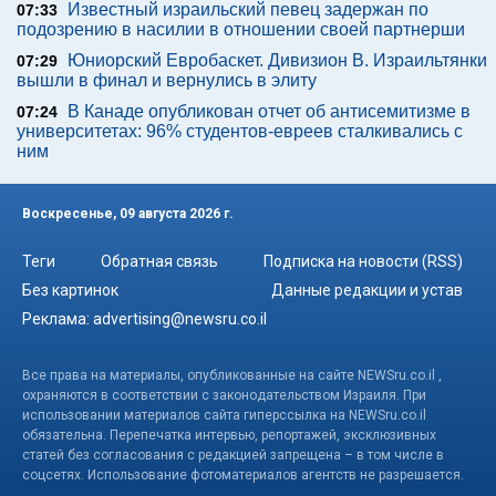
Известный израильский певец задержан по
07:33
подозрению в насилии в отношении своей партнерши
Юниорский Евробаскет. Дивизион В. Израильтянки
07:29
вышли в финал и вернулись в элиту
В Канаде опубликован отчет об антисемитизме в
07:24
университетах: 96% студентов-евреев сталкивались с
ним
Воскресенье, 09 августа 2026 г.
Теги
Обратная связь
Подписка на новости (RSS)
Без картинок
Данные редакции и устав
Реклама:
advertising@newsru.co.il
Все права на материалы, опубликованные на сайте NEWSru.co.il ,
охраняются в соответствии с законодательством Израиля. При
использовании материалов сайта гиперссылка на NEWSru.co.il
обязательна. Перепечатка интервью, репортажей, эксклюзивных
статей без согласования с редакцией запрещена – в том числе в
соцсетях. Использование фотоматериалов агентств не разрешается.