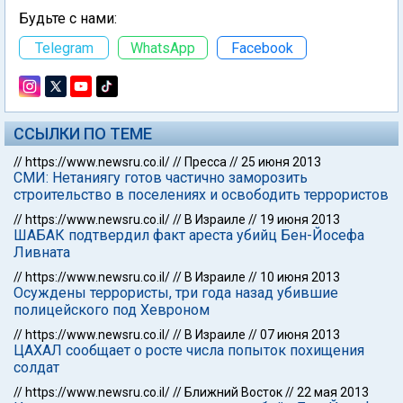
Будьте с нами:
Telegram
WhatsApp
Facebook
ССЫЛКИ ПО ТЕМЕ
//
https://www.newsru.co.il/
//
Пресса
//
25 июня 2013
СМИ: Нетаниягу готов частично заморозить
строительство в поселениях и освободить террористов
//
https://www.newsru.co.il/
//
В Израиле
//
19 июня 2013
ШАБАК подтвердил факт ареста убийц Бен-Йосефа
Ливната
//
https://www.newsru.co.il/
//
В Израиле
//
10 июня 2013
Осуждены террористы, три года назад убившие
полицейского под Хевроном
//
https://www.newsru.co.il/
//
В Израиле
//
07 июня 2013
ЦАХАЛ сообщает о росте числа попыток похищения
солдат
//
https://www.newsru.co.il/
//
Ближний Восток
//
22 мая 2013