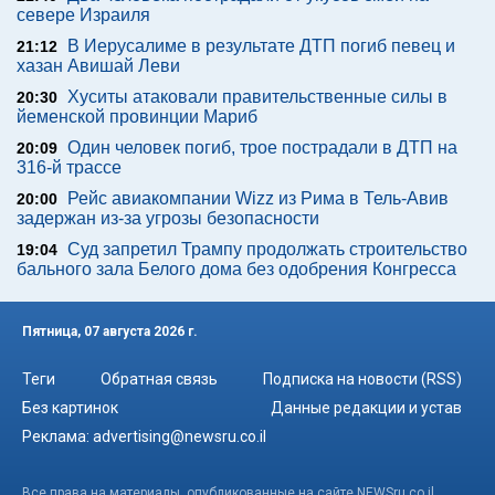
севере Израиля
В Иерусалиме в результате ДТП погиб певец и
21:12
хазан Авишай Леви
Хуситы атаковали правительственные силы в
20:30
йеменской провинции Мариб
Один человек погиб, трое пострадали в ДТП на
20:09
316-й трассе
Рейс авиакомпании Wizz из Рима в Тель-Авив
20:00
задержан из-за угрозы безопасности
Суд запретил Трампу продолжать строительство
19:04
бального зала Белого дома без одобрения Конгресса
Пятница, 07 августа 2026 г.
Теги
Обратная связь
Подписка на новости (RSS)
Без картинок
Данные редакции и устав
Реклама:
advertising@newsru.co.il
Все права на материалы, опубликованные на сайте NEWSru.co.il ,