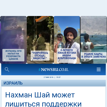
ИСПАНЕЦ ЗРЯ
НАПАЛ НА
РЕЗЕРВИСТА
ЦАХАЛА
27 МАЯ 2018
|
19:37
ИЗРАИЛЬ
Нахман Шай может
лишиться поддержки