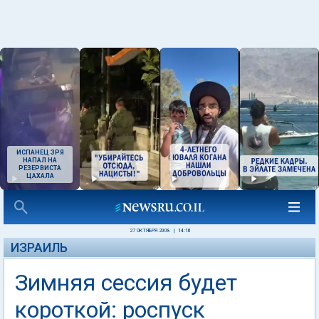
ИСПАНЕЦ ЗРЯ
НАПАЛ НА
РЕЗЕРВИСТА
ЦАХАЛА
27 ОКТЯБРЯ 2008
|
14:10
ИЗРАИЛЬ
Зимняя сессия будет
короткой: роспуск