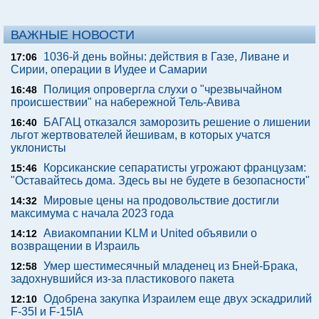
ВАЖНЫЕ НОВОСТИ
1036-й день войны: действия в Газе, Ливане и
17:06
Сирии, операции в Иудее и Самарии
Полиция опровергла слухи о "чрезвычайном
16:48
происшествии" на набережной Тель-Авива
БАГАЦ отказался заморозить решение о лишении
16:40
льгот жертвователей йешивам, в которых учатся
уклонисты
Корсиканские сепаратисты угрожают французам:
15:46
"Оставайтесь дома. Здесь вы не будете в безопасности"
Мировые цены на продовольствие достигли
14:32
максимума с начала 2023 года
Авиакомпании KLM и United объявили о
14:12
возвращении в Израиль
Умер шестимесячный младенец из Бней-Брака,
12:58
задохнувшийся из-за пластикового пакета
Одобрена закупка Израилем еще двух эскадрилий
12:10
F-35I и F-15IA