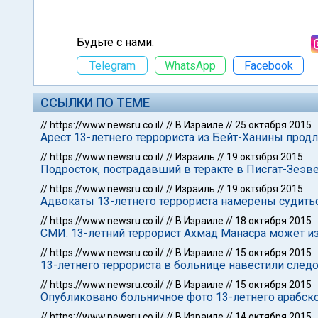
Будьте с нами:
Telegram
WhatsApp
Facebook
ССЫЛКИ ПО ТЕМЕ
//
https://www.newsru.co.il/
//
В Израиле
//
25 октября 2015
Арест 13-летнего террориста из Бейт-Ханины прод
//
https://www.newsru.co.il/
//
Израиль
//
19 октября 2015
Подросток, пострадавший в теракте в Писгат-Зеэв
//
https://www.newsru.co.il/
//
Израиль
//
19 октября 2015
Адвокаты 13-летнего террориста намерены судитьс
//
https://www.newsru.co.il/
//
В Израиле
//
18 октября 2015
СМИ: 13-летний террорист Ахмад Манасра может 
//
https://www.newsru.co.il/
//
В Израиле
//
15 октября 2015
13-летнего террориста в больнице навестили след
//
https://www.newsru.co.il/
//
В Израиле
//
15 октября 2015
Опубликовано больничное фото 13-летнего арабског
//
https://www.newsru.co.il/
//
В Израиле
//
14 октября 2015