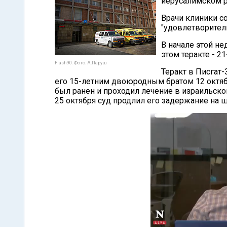
иерусалимском р
Врачи клиники со
"удовлетворител
В начале этой н
этом теракте - 2
Flash90. Фото: А.Паруш
Теракт в Писгат
его 15-летним двоюродным братом 12 октябр
был ранен и проходил лечение в израильск
25 октября суд продлил его задержание на ш