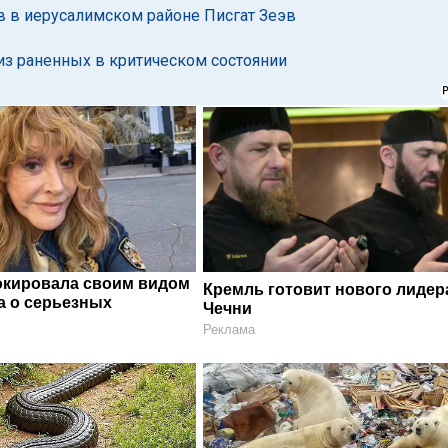
в в иерусалимском районе Писгат Зеэв
 из раненных в критическом состоянии
окировала своим видом
Кремль готовит нового лидер
а о серьезных
Чечни
Реклама