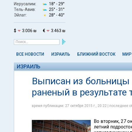
Иерусалим:
18° -
29°
Тель-Авив:
25° -
31°
Эйлат:
28° -
40°
$
3.006 ₪
€
3.463 ₪
ВСЕ НОВОСТИ
ИЗРАИЛЬ
БЛИЖНИЙ ВОСТОК
МИР
ИЗРАИЛЬ
Выписан из больницы 
раненый в результате 
время публикации: 27 октября 2015 г., 20:22 | последнее о
Во вторник, 27 о
летний подросто