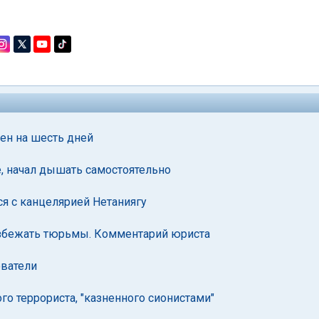
лен на шесть дней
е, начал дышать самостоятельно
я с канцелярией Нетаниягу
избежать тюрьмы. Комментарий юриста
ователи
о террориста, "казненного сионистами"