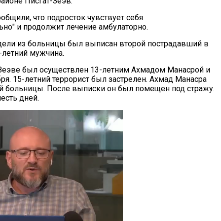
айоне Писгат-Зеэв.
общили, что подросток чувствует себя
ьно" и продолжит лечение амбулаторно.
едели из больницы был выписан второй пострадавший в
1-летний мужчина.
-Зеэве был осуществлен 13-летним Ахмадом Манасрой и
я. 15-летний террорист был застрелен. Ахмад Манасра
ой больницы. После выписки он был помещен под стражу.
есть дней.