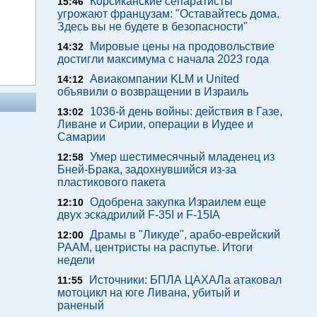
Корсиканские сепаратисты
15:46
угрожают французам: "Оставайтесь дома.
Здесь вы не будете в безопасности"
Мировые цены на продовольствие
14:32
достигли максимума с начала 2023 года
Авиакомпании KLM и United
14:12
объявили о возвращении в Израиль
1036-й день войны: действия в Газе,
13:02
Ливане и Сирии, операции в Иудее и
Самарии
Умер шестимесячный младенец из
12:58
Бней-Брака, задохнувшийся из-за
пластикового пакета
Одобрена закупка Израилем еще
12:10
двух эскадрилий F-35I и F-15IA
Драмы в "Ликуде", арабо-еврейский
12:00
РААМ, центристы на распутье. Итоги
недели
Источники: БПЛА ЦАХАЛа атаковал
11:55
мотоцикл на юге Ливана, убитый и
раненый