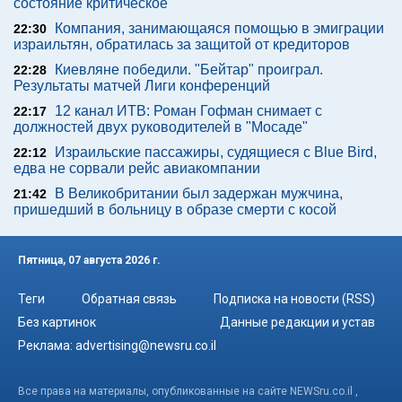
состояние критическое
Компания, занимающаяся помощью в эмиграции
22:30
израильтян, обратилась за защитой от кредиторов
Киевляне победили. "Бейтар" проиграл.
22:28
Результаты матчей Лиги конференций
12 канал ИТВ: Роман Гофман снимает с
22:17
должностей двух руководителей в "Мосаде"
Израильские пассажиры, судящиеся с Blue Bird,
22:12
едва не сорвали рейс авиакомпании
В Великобритании был задержан мужчина,
21:42
пришедший в больницу в образе смерти с косой
Пятница, 07 августа 2026 г.
Теги
Обратная связь
Подписка на новости (RSS)
Без картинок
Данные редакции и устав
Реклама:
advertising@newsru.co.il
Все права на материалы, опубликованные на сайте NEWSru.co.il ,