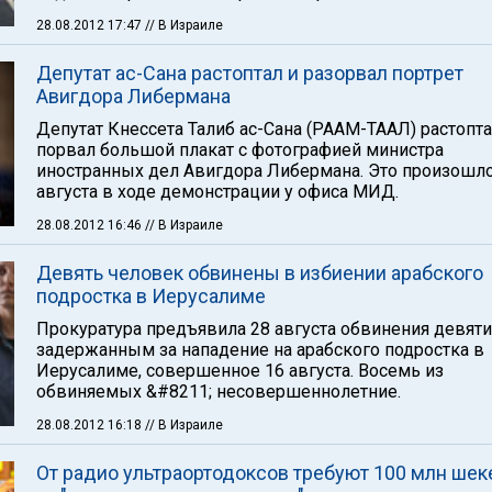
28.08.2012 17:47
// В Израиле
Депутат ас-Сана растоптал и разорвал портрет
Авигдора Либермана
Депутат Кнессета Талиб ас-Сана (РААМ-ТААЛ) растопта
порвал большой плакат с фотографией министра
иностранных дел Авигдора Либермана. Это произошло
августа в ходе демонстрации у офиса МИД.
28.08.2012 16:46
// В Израиле
Девять человек обвинены в избиении арабского
подростка в Иерусалиме
Прокуратура предъявила 28 августа обвинения девяти
задержанным за нападение на арабского подростка в
Иерусалиме, совершенное 16 августа. Восемь из
обвиняемых &#8211; несовершеннолетние.
28.08.2012 16:18
// В Израиле
От радио ультраортодоксов требуют 100 млн шек