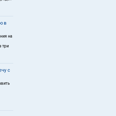
ю в
ния на
з три
ечу с
авить