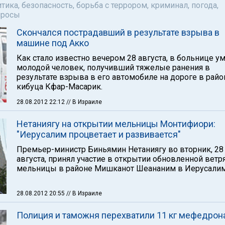
тика, безопасность, борьба с террором, криминал, погода,
просы
Скончался пострадавший в результате взрыва в
машине под Акко
Как стало известно вечером 28 августа, в больнице у
молодой человек, получивший тяжелые ранения в
результате взрыва в его автомобиле на дороге в райо
кибуца Кфар-Масарик.
28.08.2012 22:12
// В Израиле
Нетаниягу на открытии мельницы Монтифиори:
"Иерусалим процветает и развивается"
Премьер-министр Биньямин Нетаниягу во вторник, 28
августа, принял участие в открытии обновленной ветр
мельницы в районе Мишканот Шеананим в Иерусалим
28.08.2012 20:55
// В Израиле
Полиция и таможня перехватили 11 кг мефедрон