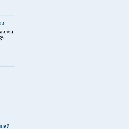
ки
тавлен
у.
бшей