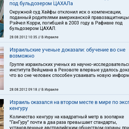
под бульдозером ЦАХАЛа
Окружной суд Хайфы отклонил иск о компенсации,
поданный родителями американской правозащитницы
Рэйчел Корри, погибшей в 2003 году в Рафиахе под
бульдозером ЦАХАЛ.
28.08.2012 10:35
// В Израиле
Израильские ученые доказали: обучение во сне
возможно
Группе израильских ученых из научно-исследовательс
института Вейцмана в Реховоте впервые удалось дока
что во сне человек способен усваивать новую инфор
28.08.2012 09:18
// В Израиле
Израиль оказался на втором месте в мире по экс
кенгуру
Количество кенгуру на квадратный метр в зоопарке
"ГанГуру" почти в два раза превышает стандарты,
установленные австралийским обществом охраны пр