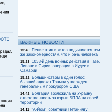
ев,
ления
 ФОТО
ВАЖНЫЕ НОВОСТИ
в
Пение птиц и китов подчиняется тем
15:40
радал,
же закономерностям, что и речь человека
 еще
1038-й день войны: действия в Газе,
15:23
Ливане и Сирии, операции в Иудее и
Самарии
Большинством в один голос:
15:22
бывший адвокат Трампа утвержден
генеральным прокурором США
Болгария возложила на Украину
14:42
ответственность за взрыв БПЛА на своей
танция
территории
ена
"А-Йом": советники Нетаниягу
14:11