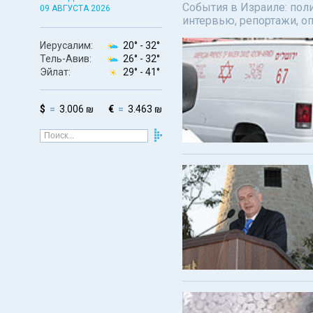
События в Израиле: поли
09 АВГУСТА 2026
интервью, репортажи, о
Иерусалим:
20° -
32°
Тель-Авив:
26° -
32°
Эйлат:
29° -
41°
$
3.006 ₪
€
3.463 ₪