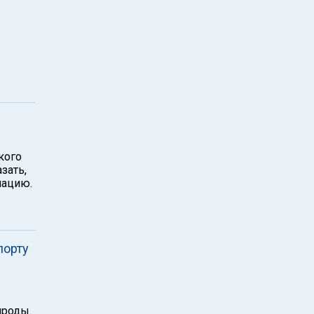
кого
зать,
мацию.
порту
ироды.