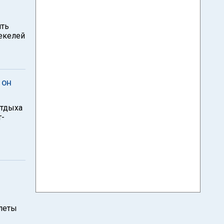
ить
екелей
 он
отдыха
т-
илеты