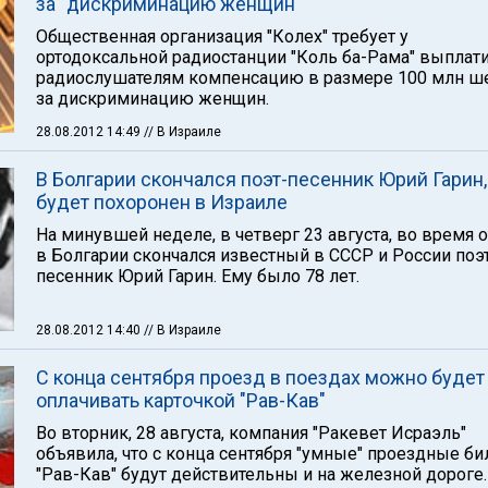
за "дискриминацию женщин"
Общественная организация "Колех" требует у
ортодоксальной радиостанции "Коль ба-Рама" выплат
радиослушателям компенсацию в размере 100 млн ш
за дискриминацию женщин.
28.08.2012 14:49
// В Израиле
В Болгарии скончался поэт-песенник Юрий Гарин,
будет похоронен в Израиле
На минувшей неделе, в четверг 23 августа, во время 
в Болгарии скончался известный в СССР и России поэ
песенник Юрий Гарин. Ему было 78 лет.
28.08.2012 14:40
// В Израиле
С конца сентября проезд в поездах можно будет
оплачивать карточкой "Рав-Кав"
Во вторник, 28 августа, компания "Ракевет Исраэль"
объявила, что с конца сентября "умные" проездные б
"Рав-Кав" будут действительны и на железной дороге.