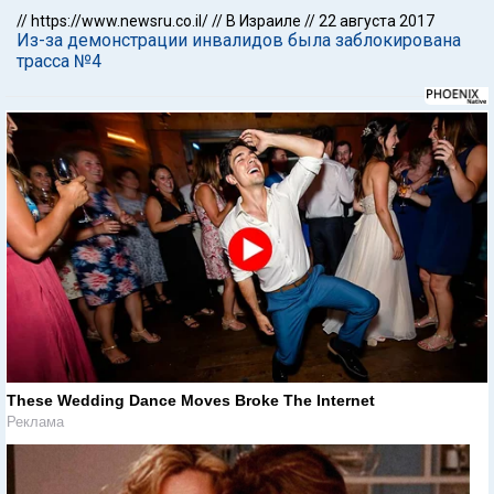
//
https://www.newsru.co.il/
//
В Израиле
//
22 августа 2017
Из-за демонстрации инвалидов была заблокирована
трасса №4
These Wedding Dance Moves Broke The Internet
Реклама