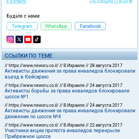
СЛЕДУЮЩАЯ СТАТЬЯ
В ИЗРАИЛЕ
Будьте с нами:
Telegram
WhatsApp
Facebook
ССЫЛКИ ПО ТЕМЕ
//
https://www.newsru.co.il/
//
В Израиле
//
28 августа 2017
Активисты движения за права инвалидов блокировали
въезд в Кейсарию
//
https://www.newsru.co.il/
//
В Израиле
//
24 августа 2017
Активисты борьбы за права инвалидов блокировали
шоссе №1
//
https://www.newsru.co.il/
//
В Израиле
//
24 августа 2017
Активисты движения за права инвалидов блокировали
движение по шоссе №4
//
https://www.newsru.co.il/
//
В Израиле
//
22 августа 2017
Участники акции протеста инвалидов перекрыли
Прибрежное шоссе