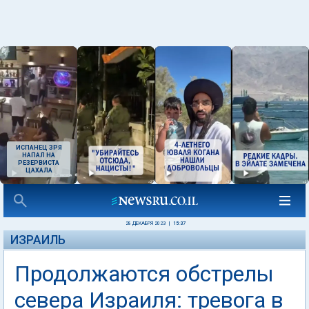
ИСПАНЕЦ ЗРЯ
НАПАЛ НА
РЕЗЕРВИСТА
ЦАХАЛА
28 ДЕКАБРЯ 2023
|
15:37
ИЗРАИЛЬ
Продолжаются обстрелы
севера Израиля: тревога в