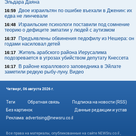
Эльдара Даяна
Двое израильтян по ошибке въехали в Дженин: их
16:59
едва не линчевали
Израильские психологи поставили под сомнение
16:48
теорию о дефиците эмпатии у людей с аутизмом
Предъявлены обвинения педофилу из Нешера: он
16:37
годами насиловал детей
Житель арабского района Иерусалима
16:17
подозревается в угрозах убийством депутату Кнессета
В районе кораллового заповедника в Эйлате
16:17
заметили редкую рыбу-луну. Видео
Четверг, 06 августа 2026 г.
Теги
Обратная связь
Подписка на новости (RSS)
Без картинок
Данные редакции и устав
Реклама:
advertising@newsru.co.il
Все права на материалы, опубликованные на сайте NEWSru.co.il ,