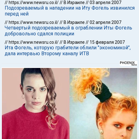
//
https://www.newsru.co.il/
//
В Израиле
//
03 апреля 2007
Подозреваемый в нападении на Иту Фогель извинился
перед ней
//
https://www.newsru.co.il/
//
В Израиле
//
02 апреля 2007
Четвертый подозреваемый в ограблении Иты Фогель
добровольно сдался полиции
//
https://www.newsru.co.il/
//
В Израиле
//
15 февраля 2007
Ита Фогель, которую грабители облили "экономикой",
дала интервью Второму каналу ИТВ