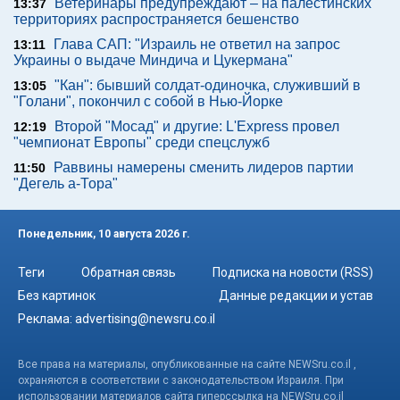
Ветеринары предупреждают – на палестинских
13:37
территориях распространяется бешенство
Глава САП: "Израиль не ответил на запрос
13:11
Украины о выдаче Миндича и Цукермана"
"Кан": бывший солдат-одиночка, служивший в
13:05
"Голани", покончил с собой в Нью-Йорке
Второй "Мосад" и другие: L'Express провел
12:19
"чемпионат Европы" среди спецслужб
Раввины намерены сменить лидеров партии
11:50
"Дегель а-Тора"
Понедельник, 10 августа 2026 г.
Теги
Обратная связь
Подписка на новости (RSS)
Без картинок
Данные редакции и устав
Реклама:
advertising@newsru.co.il
Все права на материалы, опубликованные на сайте NEWSru.co.il ,
охраняются в соответствии с законодательством Израиля. При
использовании материалов сайта гиперссылка на NEWSru.co.il