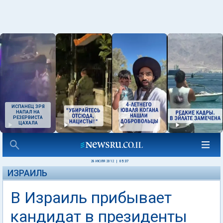
ИСПАНЕЦ ЗРЯ
НАПАЛ НА
РЕЗЕРВИСТА
ЦАХАЛА
28 ИЮЛЯ 2012
|
05:37
ИЗРАИЛЬ
В Израиль прибывает
кандидат в президенты