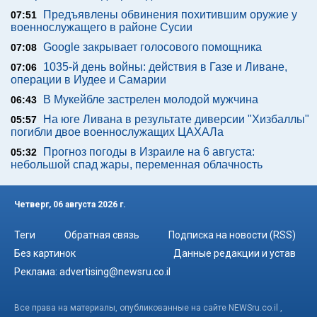
Предъявлены обвинения похитившим оружие у
07:51
военнослужащего в районе Сусии
Google закрывает голосового помощника
07:08
1035-й день войны: действия в Газе и Ливане,
07:06
операции в Иудее и Самарии
В Мукейбле застрелен молодой мужчина
06:43
На юге Ливана в результате диверсии "Хизбаллы"
05:57
погибли двое военнослужащих ЦАХАЛа
Прогноз погоды в Израиле на 6 августа:
05:32
небольшой спад жары, переменная облачность
Четверг, 06 августа 2026 г.
Теги
Обратная связь
Подписка на новости (RSS)
Без картинок
Данные редакции и устав
Реклама:
advertising@newsru.co.il
Все права на материалы, опубликованные на сайте NEWSru.co.il ,