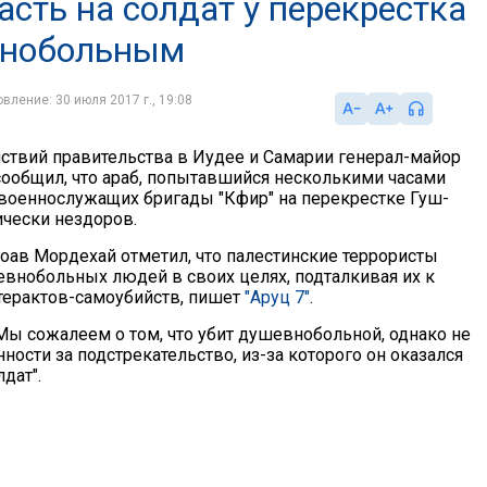
сть на солдат у перекрестка
внобольным
вление: 30 июля 2017 г., 19:08
ствий правительства в Иудее и Самарии генерал-майор
ообщил, что араб, попытавшийся несколькими часами
 военнослужащих бригады "Кфир" на перекрестке Гуш-
ически нездоров.
оав Мордехай отметил, что палестинские террористы
внобольных людей в своих целях, подталкивая их к
ерактов-самоубийств, пишет
"Аруц 7"
.
"Мы сожалеем о том, что убит душевнобольной, однако не
ности за подстрекательство, из-за которого он оказался
дат".