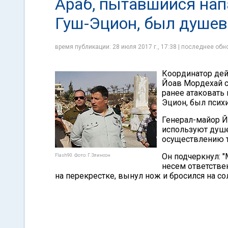
Араб, пытавшийся напа
Гуш-Эцион, был душе
время публикации: 28 июля 2017 г., 17:38 | последнее обно
Координатор дей
Йоав Мордехай с
ранее атаковать
Эцион, был псих
Генерал-майор Й
используют душе
осуществлению т
Он подчеркнул: 
Flash90. Фото: Г.Элинсон
несем ответствен
на перекрестке, вынул нож и бросился на сол