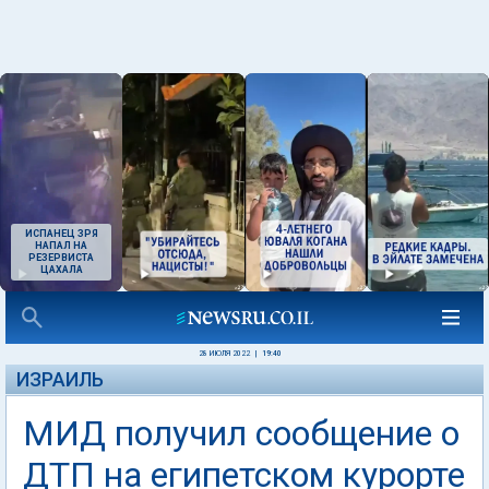
ИСПАНЕЦ ЗРЯ
НАПАЛ НА
РЕЗЕРВИСТА
ЦАХАЛА
28 ИЮЛЯ 2022
|
19:40
ИЗРАИЛЬ
МИД получил сообщение о
ДТП на египетском курорте