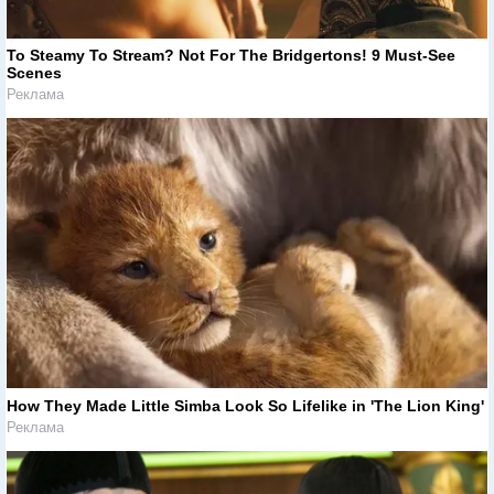
To Steamy To Stream? Not For The Bridgertons! 9 Must-See
Scenes
Реклама
How They Made Little Simba Look So Lifelike in 'The Lion King'
Реклама