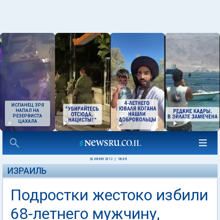
ИСПАНЕЦ ЗРЯ
НАПАЛ НА
РЕЗЕРВИСТА
ЦАХАЛА
28 ИЮНЯ 2012
|
16:05
ИЗРАИЛЬ
Подростки жестоко избили
68-летнего мужчину,