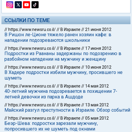
ССЫЛКИ ПО ТЕМЕ
//
https://www.newsru.co.il/
//
В Израиле
//
21 июня 2012
В Ришон ле-Ционе тяжело ранен хозяин кафе: в
нападении подозреваются школьники
//
https://www.newsru.co.il/
//
В Израиле
//
17 июня 2012
Подростки из Раананы задержаны по подозрению в
разбойном нападении на мужчину и женщину
//
https://www.newsru.co.il/
//
В Израиле
//
10 июня 2012
В Хадере подростки избили мужчину, просившего не
шуметь
//
https://www.newsru.co.il/
//
В Израиле
//
14 мая 2012
40-летний мужчина подозревается в похищении 7-
летней девочки из парка в Ашдоде
//
https://www.newsru.co.il/
//
В Израиле
//
13 мая 2012
Майский разгул преступности в Израиле. Обзор событий
//
https://www.newsru.co.il/
//
В Израиле
//
05 мая 2012
Беэр-Шева: подростки зарезали мужчину,
попросившего их не шуметь под окнами