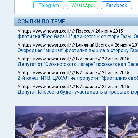
Telegram
WhatsApp
Facebook
ССЫЛКИ ПО ТЕМЕ
//
https://www.newsru.co.il/
//
Пресса
//
26 июня 2015
Флотилия "Free Gaza III" движется к сектору Газы.
//
https://www.newsru.co.il/
//
Ближний Восток
//
26 июня 20
Очередная "мирная" флотилия вышла в сторону Га
//
https://www.newsru.co.il/
//
В Израиле
//
22 июня 2015
Депутат от "Сионистского лагеря" посоветовал Бас
//
https://www.newsru.co.il/
//
В Израиле
//
21 июня 2015
2-й канал ИТВ: ЦАХАЛ не пропустит "флотилию сво
//
https://www.newsru.co.il/
//
В Израиле
//
21 июня 2015
Депутат Кнессета будет участвовать в прорыве мо