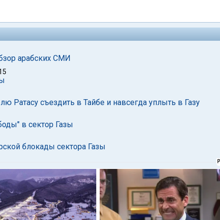
 Обзор арабских СМИ
15
зы
елю Ратасу съездить в Тайбе и навсегда уплыть в Газу
боды" в сектор Газы
рской блокады сектора Газы