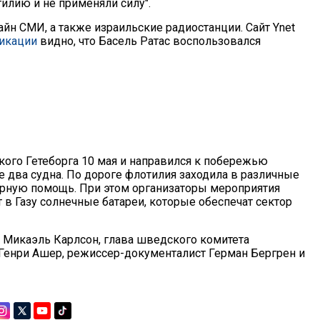
илию и не применяли силу".
йн СМИ, а также израильские радиостанции. Сайт Ynet
ликации
видно, что Басель Ратас воспользовался
кого Гетеборга 10 мая и направился к побережью
 два судна. По дороге флотилия заходила в различные
тарную помощь. При этом организаторы мероприятия
т в Газу солнечные батареи, которые обеспечат сектор
ся Микаэль Карлсон, глава шведского комитета
 Генри Ашер, режиссер-документалист Герман Бергрен и