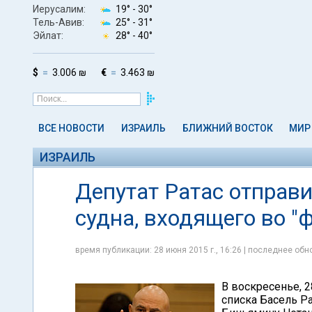
Иерусалим:
19° -
30°
Тель-Авив:
25° -
31°
Эйлат:
28° -
40°
$
3.006 ₪
€
3.463 ₪
ВСЕ НОВОСТИ
ИЗРАИЛЬ
БЛИЖНИЙ ВОСТОК
МИР
ИЗРАИЛЬ
Депутат Ратас отправи
судна, входящего во 
время публикации: 28 июня 2015 г., 16:26 | последнее обно
В воскресенье, 2
списка Басель Р