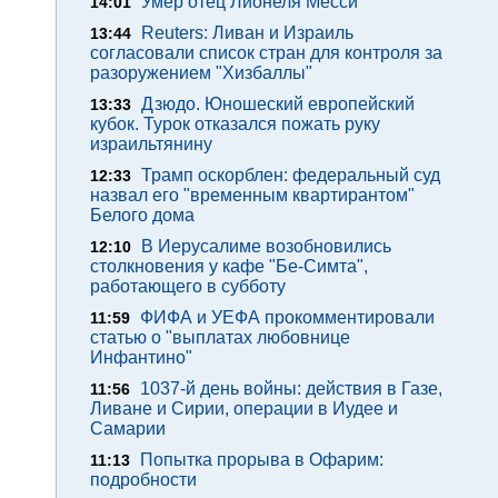
Умер отец Лионеля Месси
14:01
Reuters: Ливан и Израиль
13:44
согласовали список стран для контроля за
разоружением "Хизбаллы"
Дзюдо. Юношеский европейский
13:33
кубок. Турок отказался пожать руку
израильтянину
Трамп оскорблен: федеральный суд
12:33
назвал его "временным квартирантом"
Белого дома
В Иерусалиме возобновились
12:10
столкновения у кафе "Бе-Симта",
работающего в субботу
ФИФА и УЕФА прокомментировали
11:59
статью о "выплатах любовнице
Инфантино"
1037-й день войны: действия в Газе,
11:56
Ливане и Сирии, операции в Иудее и
Самарии
Попытка прорыва в Офарим:
11:13
подробности