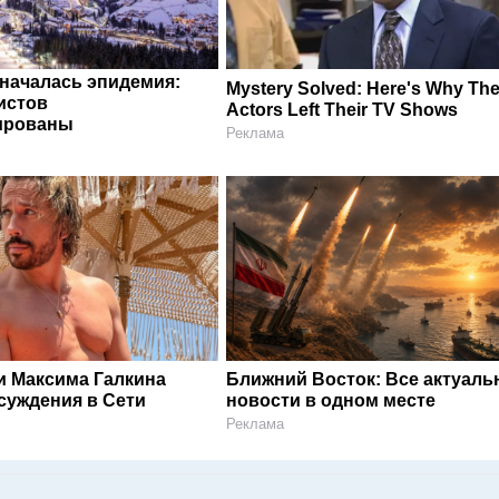
 началась эпидемия:
Mystery Solved: Here's Why The
истов
Actors Left Their TV Shows
ированы
Реклама
и Максима Галкина
Ближний Восток: Все актуал
суждения в Сети
новости в одном месте
Реклама