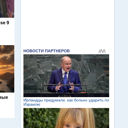
se 9
ьные