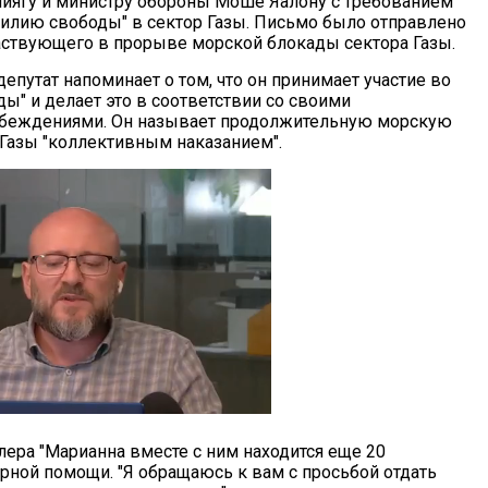
иягу и министру обороны Моше Яалону с требованием
тилию свободы" в сектор Газы. Письмо было отправлено
участвующего в прорыве морской блокады сектора Газы.
епутат напоминает о том, что он принимает участие во
ы" и делает это в соответствии со своими
убеждениями. Он называет продолжительную морскую
 Газы "коллективным наказанием".
улера "Марианна вместе с ним находится еще 20
арной помощи. "Я обращаюсь к вам с просьбой отдать