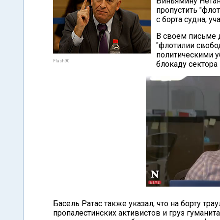
Биньямину Нетан
пропустить "фло
с борта судна, 
В своем письме д
"флотилии свобод
политическими 
Flash90
блокаду сектора
Басель Ратас также указал, что на борту тра
пропалестинских активистов и груз гуманит