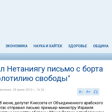
ЭКОНОМИКА
НАУКА И ХАЙТЕК
ЗДОРОВЬЕ
ОБЩИНА
л Нетаниягу письмо с борта
"флотилию свободы"
вление: 28 июня 2015 г., 16:26
8 июня, депутат Кнессета от Объединенного арабского
атас отправил письмо премьер-министру Израиля