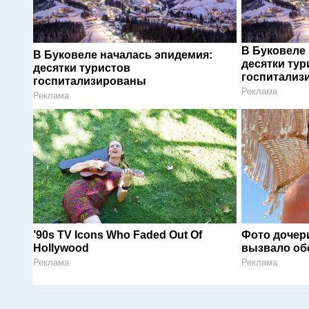
В Буковеле
В Буковеле началась эпидемия:
десятки тур
десятки туристов
госпитализ
госпитализированы
Реклама
Реклама
’90s TV Icons Who Faded Out Of
Фото дочер
Hollywood
вызвало об
Реклама
Реклама