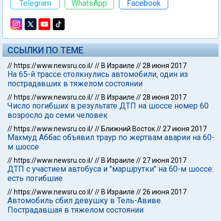
Telegram
WhatsApp
Facebook
ССЫЛКИ ПО ТЕМЕ
//
https://www.newsru.co.il/
//
В Израиле
//
28 июня 2017
На 65-й трассе столкнулись автомобили, один из
пострадавших в тяжелом состоянии
//
https://www.newsru.co.il/
//
В Израиле
//
28 июня 2017
Число погибших в результате ДТП на шоссе номер 60
возросло до семи человек
//
https://www.newsru.co.il/
//
Ближний Восток
//
27 июня 2017
Махмуд Аббас объявил траур по жертвам аварии на 60-
м шоссе
//
https://www.newsru.co.il/
//
В Израиле
//
27 июня 2017
ДТП с участием автобуса и "маршрутки" на 60-м шоссе:
есть погибшие
//
https://www.newsru.co.il/
//
В Израиле
//
26 июня 2017
Автомобиль сбил девушку в Тель-Авиве.
Пострадавшая в тяжелом состоянии