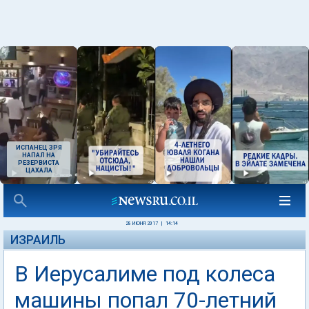
ИСПАНЕЦ ЗРЯ
НАПАЛ НА
РЕЗЕРВИСТА
ЦАХАЛА
28 ИЮНЯ 2017
|
14:14
ИЗРАИЛЬ
В Иерусалиме под колеса
машины попал 70-летний