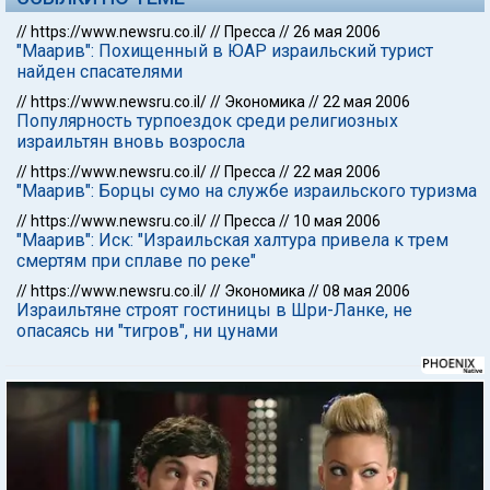
//
https://www.newsru.co.il/
//
Пресса
//
26 мая 2006
"Маарив": Похищенный в ЮАР израильский турист
найден спасателями
//
https://www.newsru.co.il/
//
Экономика
//
22 мая 2006
Популярность турпоездок среди религиозных
израильтян вновь возросла
//
https://www.newsru.co.il/
//
Пресса
//
22 мая 2006
"Маарив": Борцы сумо на службе израильского туризма
//
https://www.newsru.co.il/
//
Пресса
//
10 мая 2006
"Маарив": Иск: "Израильская халтура привела к трем
смертям при сплаве по реке"
//
https://www.newsru.co.il/
//
Экономика
//
08 мая 2006
Израильтяне строят гостиницы в Шри-Ланке, не
опасаясь ни "тигров", ни цунами