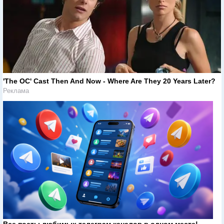
'The OC' Cast Then And Now - Where Are They 20 Years Later?
Реклама
Все посты любимых телеграм каналов в одном месте!