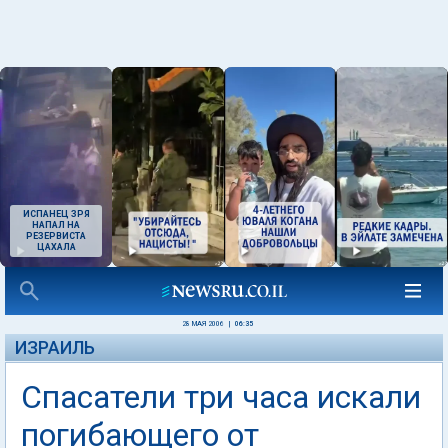
ИСПАНЕЦ ЗРЯ
НАПАЛ НА
РЕЗЕРВИСТА
ЦАХАЛА
28 МАЯ 2006
|
06:35
ИЗРАИЛЬ
Спасатели три часа искали
погибающего от