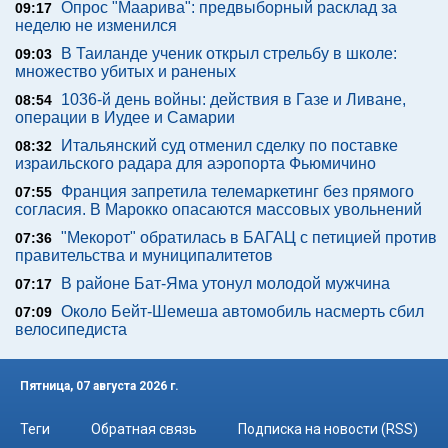
Опрос "Mаарива": предвыборный расклад за
09:17
неделю не изменился
В Таиланде ученик открыл стрельбу в школе:
09:03
множество убитых и раненых
1036-й день войны: действия в Газе и Ливане,
08:54
операции в Иудее и Самарии
Итальянский суд отменил сделку по поставке
08:32
израильского радара для аэропорта Фьюмичино
Франция запретила телемаркетинг без прямого
07:55
согласия. В Марокко опасаются массовых увольнений
"Мекорот" обратилась в БАГАЦ с петицией против
07:36
правительства и муниципалитетов
В районе Бат-Яма утонул молодой мужчина
07:17
Около Бейт-Шемеша автомобиль насмерть сбил
07:09
велосипедиста
Пятница, 07 августа 2026 г.
Теги
Обратная связь
Подписка на новости (RSS)