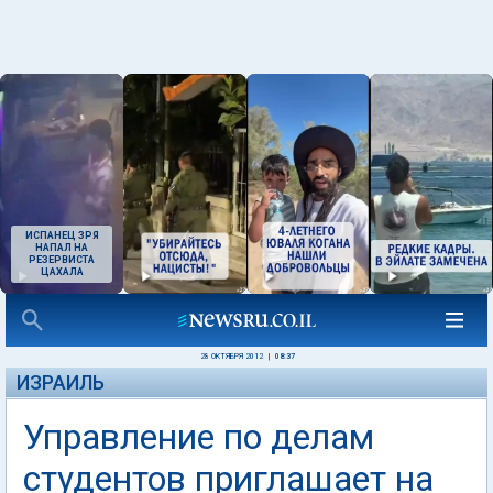
ИСПАНЕЦ ЗРЯ
НАПАЛ НА
РЕЗЕРВИСТА
ЦАХАЛА
28 ОКТЯБРЯ 2012
|
08:37
ИЗРАИЛЬ
Управление по делам
студентов приглашает на