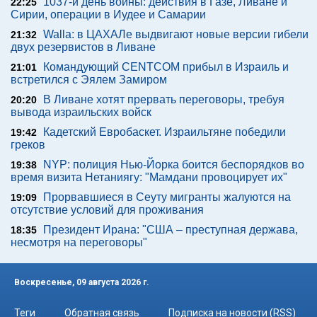
1037-й день войны: действия в Газе, Ливане и
22:25
Сирии, операции в Иудее и Самарии
Walla: в ЦАХАЛе выдвигают новые версии гибели
21:32
двух резервистов в Ливане
Командующий CENTCOM прибыл в Израиль и
21:01
встретился с Эялем Замиром
В Ливане хотят прервать переговоры, требуя
20:20
вывода израильских войск
Кадетский Евробаскет. Израильтяне победили
19:42
греков
NYP: полиция Нью-Йорка боится беспорядков во
19:38
время визита Нетаниягу: "Мамдани провоцирует их"
Прорвавшиеся в Сеуту мигранты жалуются на
19:09
отсутствие условий для проживания
Президент Ирана: "США – преступная держава,
18:35
несмотря на переговоры"
Воскресенье, 09 августа 2026 г.
Теги
Обратная связь
Подписка на новости (RSS)