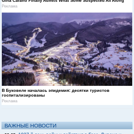
Gina Carano Finally Admits What Some Suspected All Along
Реклама
В Буковеле началась эпидемия: десятки туристов
госпитализированы
Реклама
ВАЖНЫЕ НОВОСТИ