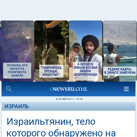
ИСПАНЕЦ ЗРЯ
НАПАЛ НА
РЕЗЕРВИСТА
ЦАХАЛА
28 ОКТЯБРЯ 2012
|
22:18
ИЗРАИЛЬ
Израильтянин, тело
которого обнаружено на