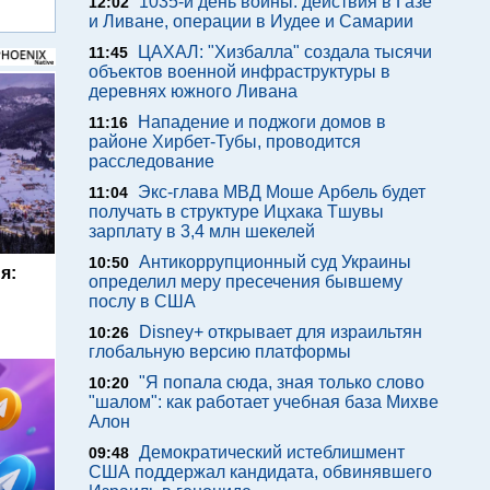
1035-й день войны: действия в Газе
12:02
и Ливане, операции в Иудее и Самарии
ЦАХАЛ: "Хизбалла" создала тысячи
11:45
объектов военной инфраструктуры в
деревнях южного Ливана
Нападение и поджоги домов в
11:16
районе Хирбет-Тубы, проводится
расследование
Экс-глава МВД Моше Арбель будет
11:04
получать в структуре Ицхака Тшувы
зарплату в 3,4 млн шекелей
Антикоррупционный суд Украины
10:50
я:
определил меру пресечения бывшему
послу в США
Disney+ открывает для израильтян
10:26
глобальную версию платформы
"Я попала сюда, зная только слово
10:20
"шалом": как работает учебная база Михве
Алон
Демократический истеблишмент
09:48
США поддержал кандидата, обвинявшего