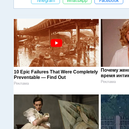
Telegram
WhatsApp
Facebook
Почему жен
10 Epic Failures That Were Completely
время инти
Preventable — Find Out
Реклама
Реклама