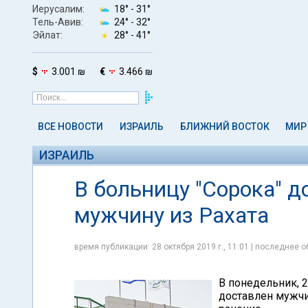
Иерусалим:
18° -
31°
Тель-Авив:
24° -
32°
Эйлат:
28° -
41°
$
3.001 ₪
€
3.466 ₪
ВСЕ НОВОСТИ
ИЗРАИЛЬ
БЛИЖНИЙ ВОСТОК
МИР
ИЗРАИЛЬ
В больницу "Сорока" 
мужчину из Рахата
время публикации: 28 октября 2019 г., 11:01 | последнее о
В понедельник, 2
доставлен мужчи