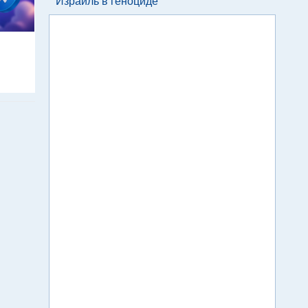
Израиль в геноциде
м