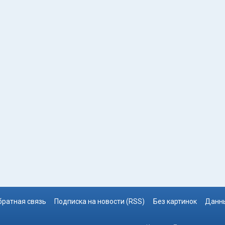
братная связь
Подписка на новости (RSS)
Без картинок
Данны