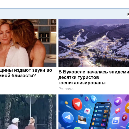
щины издают звуки во
В Буковеле началась эпидеми
мной близости?
десятки туристов
госпитализированы
Реклама