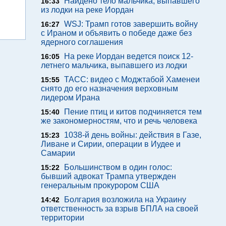
Найдено тело мальчика, выпавшего
16:33
из лодки на реке Иордан
WSJ: Трамп готов завершить войну
16:27
с Ираном и объявить о победе даже без
ядерного соглашения
На реке Иордан ведется поиск 12-
16:05
летнего мальчика, выпавшего из лодки
ТАСС: видео с Моджтабой Хаменеи
15:55
снято до его назначения верховным
лидером Ирана
Пение птиц и китов подчиняется тем
15:40
же закономерностям, что и речь человека
1038-й день войны: действия в Газе,
15:23
Ливане и Сирии, операции в Иудее и
Самарии
Большинством в один голос:
15:22
бывший адвокат Трампа утвержден
генеральным прокурором США
Болгария возложила на Украину
14:42
ответственность за взрыв БПЛА на своей
территории