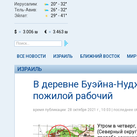
Иерусалим:
20° -
32°
Тель-Авив:
26° -
32°
Эйлат:
29° -
41°
$
3.006 ₪
€
3.463 ₪
ВСЕ НОВОСТИ
ИЗРАИЛЬ
БЛИЖНИЙ ВОСТОК
МИР
ИЗРАИЛЬ
В деревне Буэйна-Нуд
пожилой рабочий
время публикации: 28 октября 2021 г., 10:03 | последнее о
Утром в четверг,
(Северный округ