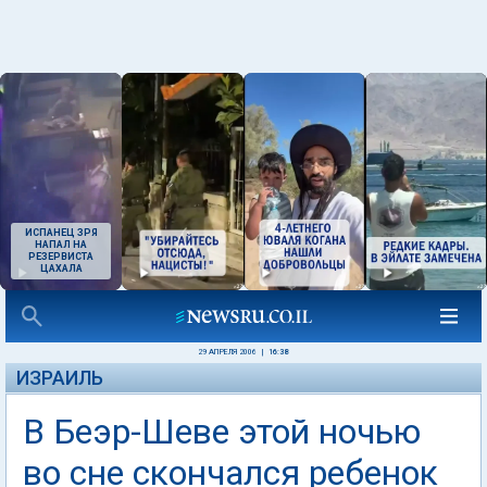
ИСПАНЕЦ ЗРЯ
НАПАЛ НА
РЕЗЕРВИСТА
ЦАХАЛА
29 АПРЕЛЯ 2006
|
16:38
ИЗРАИЛЬ
В Беэр-Шеве этой ночью
во сне скончался ребенок