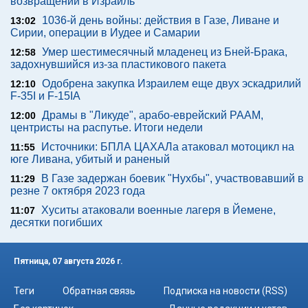
возвращении в Израиль
1036-й день войны: действия в Газе, Ливане и
13:02
Сирии, операции в Иудее и Самарии
Умер шестимесячный младенец из Бней-Брака,
12:58
задохнувшийся из-за пластикового пакета
Одобрена закупка Израилем еще двух эскадрилий
12:10
F-35I и F-15IA
Драмы в "Ликуде", арабо-еврейский РААМ,
12:00
центристы на распутье. Итоги недели
Источники: БПЛА ЦАХАЛа атаковал мотоцикл на
11:55
юге Ливана, убитый и раненый
В Газе задержан боевик "Нухбы", участвовавший в
11:29
резне 7 октября 2023 года
Хуситы атаковали военные лагеря в Йемене,
11:07
десятки погибших
Пятница, 07 августа 2026 г.
Теги
Обратная связь
Подписка на новости (RSS)