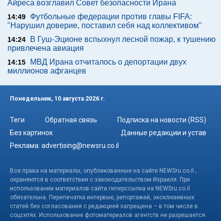
Айреса возглавил Совет безопасности Ирана
Футбольные федерации против главы FIFA:
14:49
"Нарушил доверие, поставил себя над коллективом"
В Гуш-Эционе вспыхнул лесной пожар, к тушению
14:24
привлечена авиация
МВД Ирана отчиталось о депортации двух
14:15
миллионов афганцев
Понедельник, 10 августа 2026 г.
Теги
Обратная связь
Подписка на новости (RSS)
Без картинок
Данные редакции и устав
Реклама:
advertising@newsru.co.il
Все права на материалы, опубликованные на сайте NEWSru.co.il ,
охраняются в соответствии с законодательством Израиля. При
использовании материалов сайта гиперссылка на NEWSru.co.il
обязательна. Перепечатка интервью, репортажей, эксклюзивных
статей без согласования с редакцией запрещена – в том числе в
соцсетях. Использование фотоматериалов агентств не разрешается.