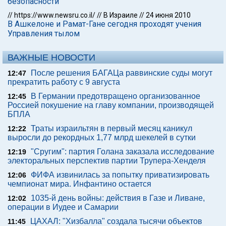
безопасности
//
https://www.newsru.co.il/
//
В Израиле
//
24 июня 2010
В Ашкелоне и Рамат-Гане сегодня проходят учения
Управления тылом
ВАЖНЫЕ НОВОСТИ
После решения БАГАЦа раввинские суды могут
12:47
прекратить работу с 9 августа
В Германии предотвращено организованное
12:45
Россией покушение на главу компании, производящей
БПЛА
Траты израильтян в первый месяц каникул
12:22
выросли до рекордных 1,77 млрд шекелей в сутки
"Сругим": партия Голана заказала исследование
12:19
электоральных перспектив партии Трупера-Хенделя
ФИФА извинилась за попытку приватизировать
12:06
чемпионат мира. Инфантино остается
1035-й день войны: действия в Газе и Ливане,
12:02
операции в Иудее и Самарии
ЦАХАЛ: "Хизбалла" создала тысячи объектов
11:45