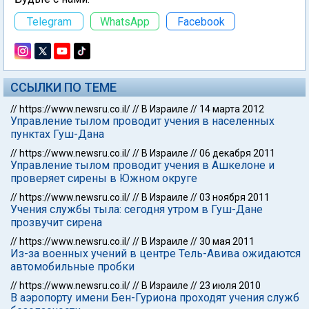
Telegram
WhatsApp
Facebook
ССЫЛКИ ПО ТЕМЕ
//
https://www.newsru.co.il/
//
В Израиле
//
14 марта 2012
Управление тылом проводит учения в населенных
пунктах Гуш-Дана
//
https://www.newsru.co.il/
//
В Израиле
//
06 декабря 2011
Управление тылом проводит учения в Ашкелоне и
проверяет сирены в Южном округе
//
https://www.newsru.co.il/
//
В Израиле
//
03 ноября 2011
Учения службы тыла: сегодня утром в Гуш-Дане
прозвучит сирена
//
https://www.newsru.co.il/
//
В Израиле
//
30 мая 2011
Из-за военных учений в центре Тель-Авива ожидаются
автомобильные пробки
//
https://www.newsru.co.il/
//
В Израиле
//
23 июля 2010
В аэропорту имени Бен-Гуриона проходят учения служб