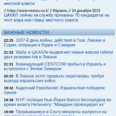
местной власти
//
https://www.newsru.co.il/
//
Израиль
//
24 декабря 2023
ЦАХАЛ: сейчас на службу призваны 70 кандидатов на
пост мэра или главы местного совета
ВАЖНЫЕ НОВОСТИ
1037-й день войны: действия в Газе, Ливане и
22:25
Сирии, операции в Иудее и Самарии
Walla: в ЦАХАЛе выдвигают новые версии гибели
21:32
двух резервистов в Ливане
Командующий CENTCOM прибыл в Израиль и
21:01
встретился с Эялем Замиром
В Ливане хотят прервать переговоры, требуя
20:20
вывода израильских войск
Кадетский Евробаскет. Израильтяне победили
19:42
греков
NYP: полиция Нью-Йорка боится беспорядков во
19:38
время визита Нетаниягу: "Мамдани провоцирует их"
Прорвавшиеся в Сеуту мигранты жалуются на
19:09