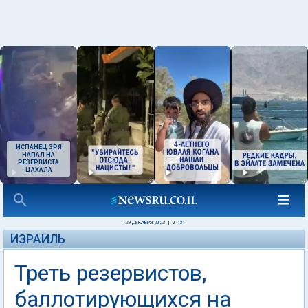
ИСПАНЕЦ ЗРЯ
НАПАЛ НА
РЕЗЕРВИСТА
ЦАХАЛА
29 ДЕКАБРЯ 2023
|
01:31
ИЗРАИЛЬ
Треть резервистов,
баллотирующихся на