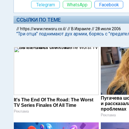
Telegram
WhatsApp
Facebook
ССЫЛКИ ПО ТЕМЕ
//
https://www.newsru.co.il/
//
В Израиле
//
28 июля 2006
"Три отца" поднимают дух армии, борясь с "предат
Пугачева ш
It's The End Of The Road: The Worst
и рассказал
TV Series Finales Of All Time
проблемах
Реклама
Реклама