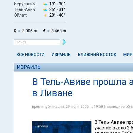
Иерусалим:
19° -
30°
Тель-Авив:
25° -
31°
Эйлат:
28° -
40°
$
3.006 ₪
€
3.463 ₪
ВСЕ НОВОСТИ
ИЗРАИЛЬ
БЛИЖНИЙ ВОСТОК
МИР
ИЗРАИЛЬ
В Тель-Авиве прошла 
в Ливане
время публикации: 29 июля 2006 г., 19:50 | последнее обно
В Тель-Авиве пр
участие около 2,