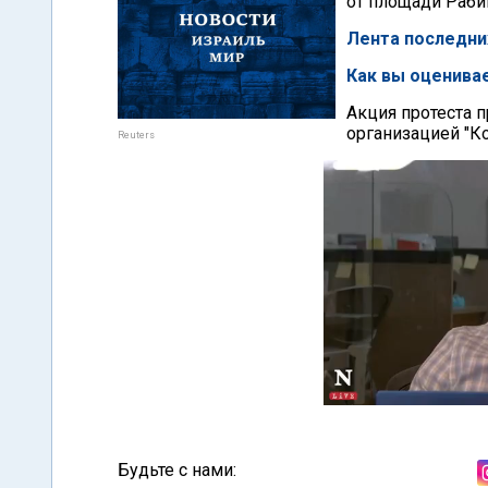
от площади Раби
Лента последни
Как вы оценива
Акция протеста 
организацией "К
Reuters
Будьте с нами: