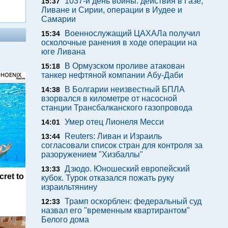
1037-й день войны: действия в Газе,
15:37
Ливане и Сирии, операции в Иудее и
Самарии
Военнослужащий ЦАХАЛа получил
15:34
осколочные ранения в ходе операции на
юге Ливана
В Ормузском проливе атакован
15:18
танкер нефтяной компании Абу-Даби
В Болгарии неизвестный БПЛА
14:38
взорвался в километре от насосной
станции Трансбалканского газопровода
Умер отец Лионеля Месси
14:01
Reuters: Ливан и Израиль
13:44
согласовали список стран для контроля за
разоружением "Хизбаллы"
Дзюдо. Юношеский европейский
13:33
cret to
кубок. Турок отказался пожать руку
израильтянину
Трамп оскорблен: федеральный суд
12:33
назвал его "временным квартирантом"
Белого дома