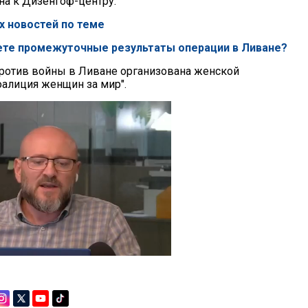
на к Дизенгоф-центру.
х новостей по теме
ете промежуточные результаты операции в Ливане?
против войны в Ливане организована женской
оалиция женщин за мир".