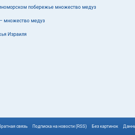
мноморском побережье множество медуз
 – множество медуз
жья Израиля
братная связь
Подписка на новости (RSS)
Без картинок
Данны