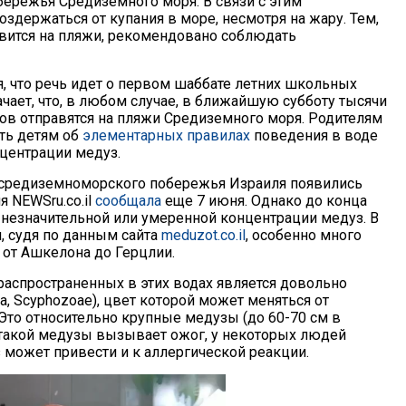
бережья Средиземного моря. В связи с этим
здержаться от купания в море, несмотря на жару. Тем,
авится на пляжи, рекомендовано соблюдать
я, что речь идет о первом шаббате летних школьных
ачает, что, в любом случае, в ближайшую субботу тысячи
ков отправятся на пляжи Средиземного моря. Родителям
ть детям об
элементарных правилах
поведения в воде
центрации медуз.
о средиземноморского побережья Израиля появились
 NEWSru.co.il
сообщала
еще 7 июня. Однако до конца
 незначительной или умеренной концентрации медуз. В
, судя по данным сайта
meduzot.co.il
, особенно много
 от Ашкелона до Герцлии.
распространенных в этих водах является довольно
a, Scyphozoae), цвет которой может меняться от
 Это относительно крупные медузы (до 60-70 см в
такой медузы вызывает ожог, у некоторых людей
может привести и к аллергической реакции.