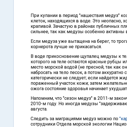
При купании в период "нашествия медуз" к
клеток, находящихся в воде. Это неопасно, х
крапивой. Зачастую в районах публичных п
сильнее, так как медузы особенно активны 
Если медуза уже вытащена на берег, то трог
корнерота лучше не прикасаться.
В воде прикосновение щупалец медузы к те
которого на теле остаются красные рубцы 
место морской водой (не пресной, так как 
набросать на тело песок, а потом аккуратно
категорически не следует; если найдется жи
пораженный участок кожи; затем желательно
ожога состояние здоровья начинает ухудшать
Напомним, что "сезон медуз" в 2011-м закон
2010-м году. Но иногда медузы "задержива
августа.
Следить за миграциями медуз можно по
"ка
сотрудники Отдела морской экологии Нацио