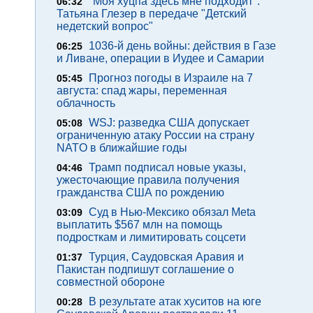
"Моя хуцпа здесь мне подходит".
06:32
Татьяна Глезер в передаче "Детский
недетский вопрос"
1036-й день войны: действия в Газе
06:25
и Ливане, операции в Иудее и Самарии
Прогноз погоды в Израиле на 7
05:45
августа: спад жары, переменная
облачность
WSJ: разведка США допускает
05:08
ограниченную атаку России на страну
NATO в ближайшие годы
Трамп подписал новые указы,
04:46
ужесточающие правила получения
гражданства США по рождению
Суд в Нью-Мексико обязал Meta
03:09
выплатить $567 млн на помощь
подросткам и лимитировать соцсети
Турция, Саудовская Аравия и
01:37
Пакистан подпишут соглашение о
совместной обороне
В результате атак хуситов на юге
00:28