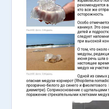
израильского по
рекомендуется во
кто все же отпр
осторожность.
Особо отмечаетс
каникул. Это озн
Flash90. Фото: Э.Исраэль
детей и подрост
следует напомни
при высокой кон
О том, что окол
медузы, редакция
июня речь шла о
настоящее время
медуз на участке
Flash90. Фото: Э.Исраэль
Одной из самых 
опасная медуза-корнерот (Rhopilema nomadic
прозрачно-белого до синего и фиолетового.
диаметре). Соприкосновение с щупальцами 
поражение стрекательными клетками медуз 