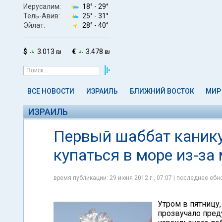
Иерусалим:
18° -
29°
Тель-Авив:
25° -
31°
Эйлат:
28° -
40°
$
3.013 ₪
€
3.478 ₪
ВСЕ НОВОСТИ
ИЗРАИЛЬ
БЛИЖНИЙ ВОСТОК
МИР
ИЗРАИЛЬ
Первый шаббат канику
купаться в море из-за
время публикации: 29 июня 2012 г., 07:07 | последнее обно
Утром в пятницу,
прозвучало пред