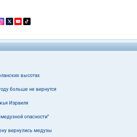
ланских высотах
году больше не вернутся
жья Израиля
"медузной опасности"
ону вернулись медузы