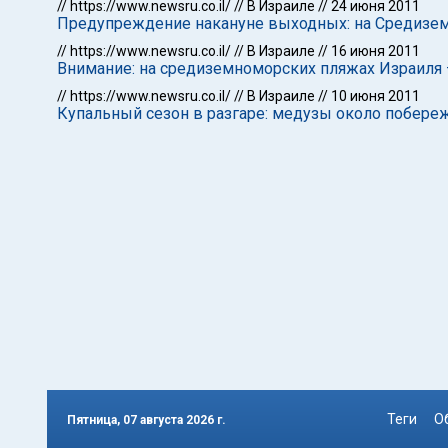
//
https://www.newsru.co.il/
//
В Израиле
//
24 июня 2011
Предупреждение накануне выходных: на Средизе
//
https://www.newsru.co.il/
//
В Израиле
//
16 июня 2011
Внимание: на средиземноморских пляжах Израиля
//
https://www.newsru.co.il/
//
В Израиле
//
10 июня 2011
Купальный сезон в разгаре: медузы около побере
Теги
О
Пятница, 07 августа 2026 г.