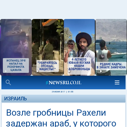
ИСПАНЕЦ ЗРЯ
НАПАЛ НА
РЕЗЕРВИСТА
ЦАХАЛА
29 ИЮНЯ 2017
|
01:55
ИЗРАИЛЬ
Возле гробницы Рахели
задержан араб, у которого