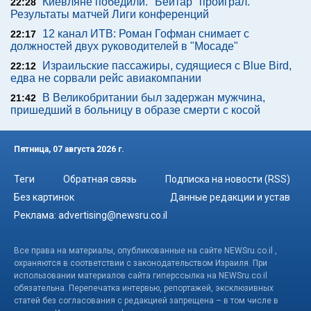
Киевляне победили. "Бейтар" проиграл.
22:28
Результаты матчей Лиги конференций
12 канал ИТВ: Роман Гофман снимает с
22:17
должностей двух руководителей в "Мосаде"
Израильские пассажиры, судящиеся с Blue Bird,
22:12
едва не сорвали рейс авиакомпании
В Великобритании был задержан мужчина,
21:42
пришедший в больницу в образе смерти с косой
Пятница, 07 августа 2026 г.
Теги
Обратная связь
Подписка на новости (RSS)
Без картинок
Данные редакции и устав
Реклама:
advertising@newsru.co.il
Все права на материалы, опубликованные на сайте NEWSru.co.il ,
охраняются в соответствии с законодательством Израиля. При
использовании материалов сайта гиперссылка на NEWSru.co.il
обязательна. Перепечатка интервью, репортажей, эксклюзивных
статей без согласования с редакцией запрещена – в том числе в