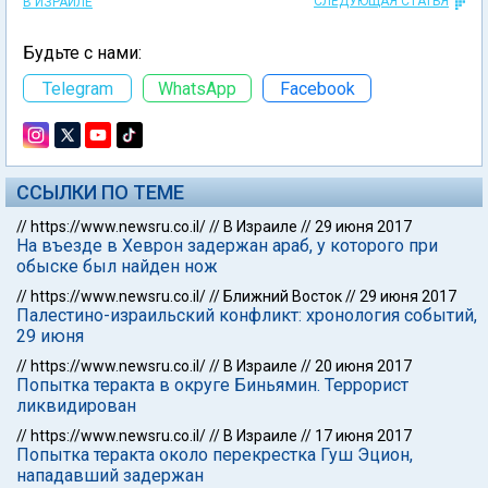
СЛЕДУЮЩАЯ СТАТЬЯ
В ИЗРАИЛЕ
Будьте с нами:
Telegram
WhatsApp
Facebook
ССЫЛКИ ПО ТЕМЕ
//
https://www.newsru.co.il/
//
В Израиле
//
29 июня 2017
На въезде в Хеврон задержан араб, у которого при
обыске был найден нож
//
https://www.newsru.co.il/
//
Ближний Восток
//
29 июня 2017
Палестино-израильский конфликт: хронология событий,
29 июня
//
https://www.newsru.co.il/
//
В Израиле
//
20 июня 2017
Попытка теракта в округе Биньямин. Террорист
ликвидирован
//
https://www.newsru.co.il/
//
В Израиле
//
17 июня 2017
Попытка теракта около перекрестка Гуш Эцион,
нападавший задержан